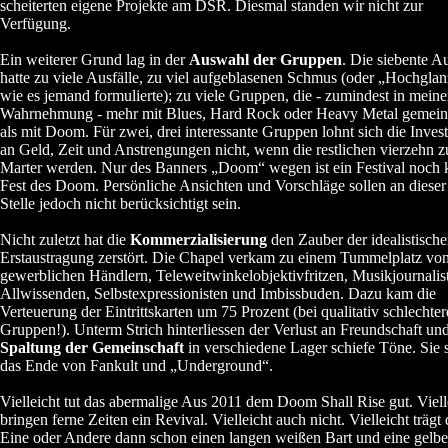
scheiterten eigene Projekte am DSR. Diesmal standen wir nicht zur
Verfügung.
Ein weiterer Grund lag in der
Auswahl der Gruppen
. Die siebente A
hatte zu viele Ausfälle, zu viel aufgeblasenen Schmus (oder „Hochglan
wie es jemand formulierte); zu viele Gruppen, die - zumindest in meine
Wahrnehmung - mehr mit Blues, Hard Rock oder Heavy Metal gemein
als mit Doom. Für zwei, drei interessante Gruppen lohnt sich die Invest
an Geld, Zeit und Anstrengungen nicht, wenn die restlichen vierzehn z
Marter werden. Nur des Banners „Doom“ wegen ist ein Festival noch 
Fest des Doom. Persönliche Ansichten und Vorschläge sollen an dieser
Stelle jedoch nicht berücksichtigt sein.
Nicht zuletzt hat die
Kommerzialisierung
den Zauber der idealistisch
Erstaustragung zerstört. Die Chapel verkam zu einem Tummelplatz vo
gewerblichen Händlern, Teleweitwinkelobjektivfritzen, Musikjournalis
Allwissenden, Selbstexpressionisten und Imbissbuden. Dazu kam die
Verteuerung der Eintrittskarten um 75 Prozent (bei qualitativ schlechte
Gruppen!). Unterm Strich hinterliessen der Verlust an Freundschaft und
Spaltung der Gemeinschaft
in verschiedene Lager schiefe Töne. Sie 
das Ende von Fankult und „Underground“.
Vielleicht tut das abermalige Aus 2011 dem Doom Shall Rise gut. Viell
bringen ferne Zeiten ein Revival. Vielleicht auch nicht. Vielleicht trägt 
Eine oder Andere dann schon einen langen weißen Bart und eine gelbe