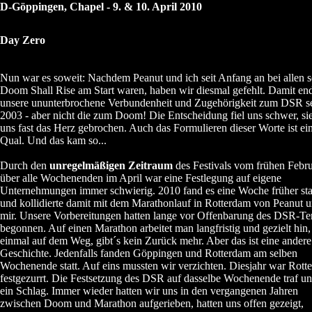
D-Göppingen, Chapel - 9. & 10. April 2010
Day Zero
Nun war es soweit: Nachdem Peanut und ich seit Anfang an bei allen 
Doom Shall Rise am Start waren, haben wir diesmal gefehlt. Damit en
unsere ununterbrochene Verbundenheit und Zugehörigkeit zum DSR se
2003 - aber nicht die zum Doom! Die Entscheidung fiel uns schwer, sie
uns fast das Herz gebrochen. Auch das Formulieren dieser Worte ist ei
Qual. Und das kam so...
Durch den
unregelmäßigen Zeitraum
des Festivals vom frühen Febr
über alle Wochenenden im April war eine Festlegung auf eigene
Unternehmungen immer schwierig. 2010 fand es eine Woche früher sta
und kollidierte damit mit dem Marathonlauf in Rotterdam von Peanut 
mir. Unsere Vorbereitungen hatten lange vor Offenbarung des DSR-Te
begonnen. Auf einen Marathon arbeitet man langfristig und gezielt hin,
einmal auf dem Weg, gibt´s kein Zurück mehr. Aber das ist eine andere
Geschichte. Jedenfalls fanden Göppingen und Rotterdam am selben
Wochenende statt. Auf eins mussten wir verzichten. Diesjahr war Rott
festgezurrt. Die Festsetzung des DSR auf dasselbe Wochenende traf u
ein Schlag. Immer wieder hatten wir uns in den vergangenen Jahren
zwischen Doom und Marathon aufgerieben, hatten uns offen gezeigt,