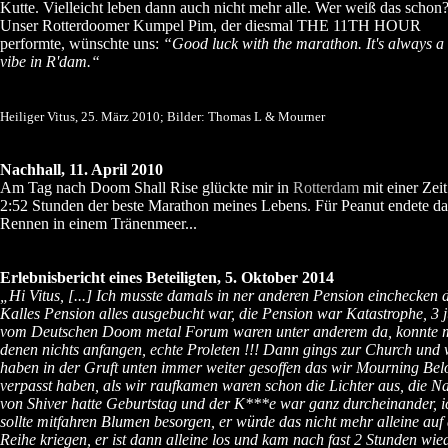
Kutte. Vielleicht leben dann auch nicht mehr alle. Wer weiß das schon
Unser Rotterdoomer Kumpel Pim, der diesmal THE 11TH HOUR
performte, wünschte uns:
“Good luck with the marathon. It's always a
vibe in R'dam.“
Heiliger Vitus, 25. März 2010; Bilder: Thomas L & Mourner
Nachhall, 11. April 2010
Am Tag nach Doom Shall Rise glückte mir in
Rotterdam
mit einer Zei
2:52 Stunden der beste Marathon meines Lebens. Für Peanut endete da
Rennen in einem Tränenmeer...
Erlebnisbericht eines Beteiligten, 5. Oktober 2014
„Hi Vitus, [...] Ich musste damals in ner anderen Pension einchecken 
Kalles Pension alles ausgebucht war, die Pension war Katastrophe, 3 
vom Deutschen Doom metal Forum waren unter anderem da, konnte m
denen nichts anfangen, echte Proleten !!! Dann gings zur Church und 
haben in der Gruft unten immer weiter gesoffen das wir Mourning Bel
verpasst haben, als wir raufkamen waren schon die Lichter aus, die N
von Shiver hatte Geburtstag und der K***e war ganz durcheinander, i
sollte mitfahren Blumen besorgen, er würde das nicht mehr alleine auf 
Reihe kriegen, er ist dann alleine los und kam nach fast 2 Stunden wie