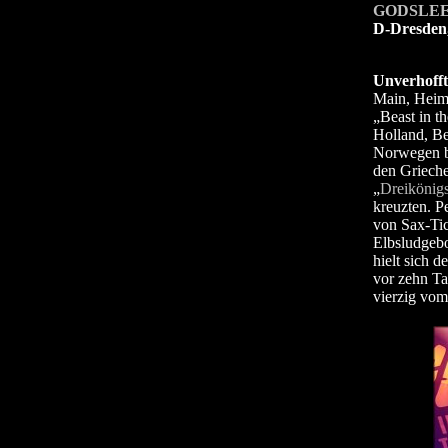
GODSLE
D-Dresden
Unverhofft
Main, Heima
„Beast in t
Holland, Be
Norwegen be
den Grieche
„
Dreikönigs
kreuzten. P
von Sax-Tic
Elbsludgebo
hielt sich 
vor zehn Tag
vierzig vom