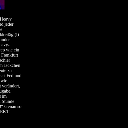
 Heavy,
nd jeder
te
reißig (!)
nander
Heavy-
eep wie ein
 Frankfurt
schier
em Jäckchen
eute zu
sist Fed und
 wie
t verändert,
ugabe.
s im
n Stunde
o!“ Genau so
RFEKT!