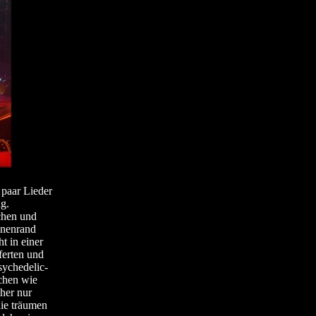
n paar Lieder
g.
chen und
hnenrand
t in einer
ferten und
sychedelic-
ichen wie
her nur
nie träumen