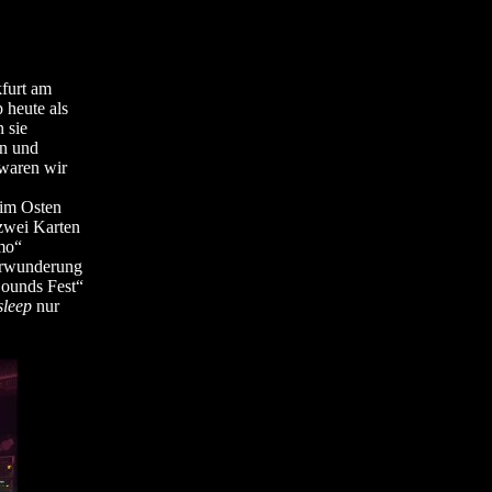
furt am
 heute als
 sie
en und
 waren wir
 im Osten
zwei Karten
mo“
Verwunderung
Sounds Fest“
leep
nur