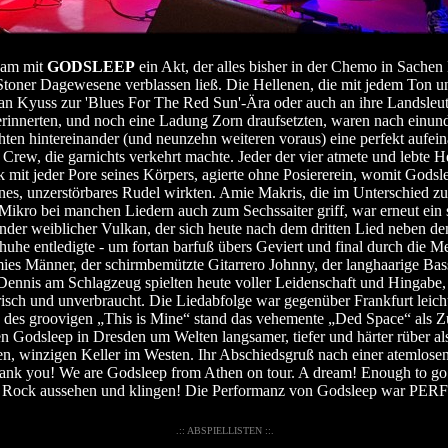
kam mit
GODSLEEP
ein Akt, der alles bisher in der Chemo in Sachen
toner Dagewesene verblassen ließ. Die Hellenen, die mit jedem Ton u
 Kyuss zur 'Blues For The Red Sun'-Ära oder auch an ihre Landsleu
innerten, und noch eine Ladung Zorn draufsetzten, waren nach einundd
ten hintereinander (und neunzehn weiteren voraus) eine perfekt aufei
e Crew, die garnichts verkehrt machte. Jeder der vier atmete und lebte 
 mit jeder Pore seines Körpers, agierte ohne Posiererein, womit Godsl
es, unzerstörbares Rudel wirkten. Amie Makris, die im Unterschied zu
ikro bei manchen Liedern auch zum Sechssaiter griff, war erneut ein 
nder weiblicher Vulkan, der sich heute nach dem dritten Lied neben d
huhe entledigte - um fortan barfuß übers Geviert und final durch die M
ies Männer, der schirmbemützte Gitarrero Johnny, der langhaarige Bas
 Dennis am Schlagzeug spielten heute voller Leidenschaft und Hingabe,
 frisch und unverbraucht. Die Liedabfolge war gegenüber Frankfurt leich
e des groovigen „This is Mine“ stand das vehemente „Ded Space“ als Z
 Godsleep in Dresden um Welten langsamer, tiefer und härter rüber al
n, winzigen Keller im Westen. Ihr Abschiedsgruß nach einer atemlose
hank you! We are Godsleep from Athen on tour. A dream! Enough to g
 Rock aussehen und klingen! Die Performanz von Godsleep war PE
.:: ABSPIELLISTEN ::.