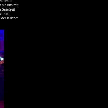
elches in
 sie uns mit
 Spielzeit
waren
n der Küche: