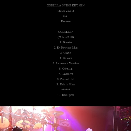
GODZILLA IN THE KITCHEN
(20.35-21.31)
u.a.:
Becuase
GODSLEEP
(21.55-23.00)
1. Booster
2. Ex-Nowhere Man
3. Cracks
4. Unlearn
6. Permanent Vacation
6. Celestial
7. Pavement
8. Pots of Hell
9. This is Mine
******
10. Ded Space