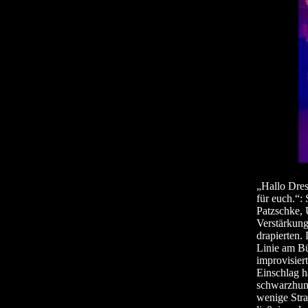
„Hallo Dres
für euch.“:
Patzschke, 
Verstärkung
drapierten.
Linie am Bü
improvisier
Einschlag h
schwarzhumo
wenige Stra