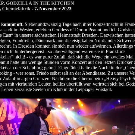
EP
,
GODZILLA IN THE KITCHEN
,
Chemiefabrik
- 7. November 2023
 kommt oft.
Siebenundzwanzig Tage nach ihrer Konzertnacht in Frank
tstadt im Westen, erlebten Goddess of Doom Peanut und ich Godsleep
he East“ in unserer sächsischen Heimatstadt Dresden. Dazwischen hatten
lgien, Frankreich, Dänemark und die eisig kalten Nordländer Schwed
ehrt. In Dresden konnten sie sich nun wieder aufwärmen. Allerdings
n nicht hinterhergereist - so überwältigend waren sie in Frankfurts
keller
“ nicht! - es war purer Zufall, daß sich die Wege ein zweites Mal
eanut hatte uns wenige Stunden vorm Konzert auf den letzten Drücker 
kets an der Schauburg geholt. Eingefädelt hatte die Nacht in der „Che
oking - wer sonst. Friedo selbst saß an der Abendkasse. Zu unserer 
der Zulauf in argen Grenzen. Nachdem die Chemo beim „Heavy Psych 
en mit vierhundert Leuten heillos überfüllt war, verirrten sich bei
Gods
 Leben zerzauste Seelen im Klub in der Leipziger Vorstadt.