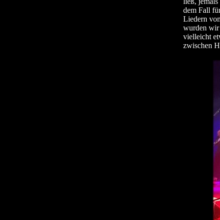
ließ, jemal
dem Fall fü
Liedern vom
wurden wir 
vielleicht 
zwischen H