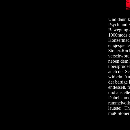
Und dann 
Psych und S
Bewegung an
1000mods er
Konzertnäch
eingespielt
Stoner-Rock
verschworen
neben dem M
übersprudel
auch der Sc
wirbeln. Am
der bärtige
entfesselt,
und anstell
Dabei kamen
rammelvolle
lautete: „T
muß Stoner