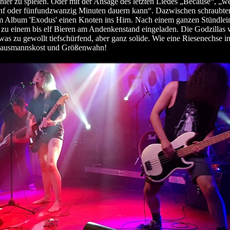
s hier zu spielen. Oder mit der Ansage des letzten Liedes „Because“, „w
nf oder fünfundzwanzig Minuten dauern kann“. Dazwischen schraubten
 Album 'Exodus' einen Knoten ins Hirn. Nach einem ganzen Stündlein
zu einem bis elf Bieren am Andenkenstand eingeladen. Die Godzillas 
etwas zu gewollt tiefschürfend, aber ganz solide. Wie eine Riesenechse i
ausmannskost und Größenwahn!