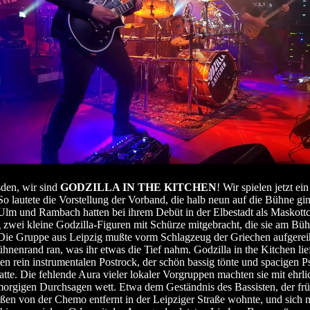
den, wir sind
GODZILLA IN THE KITCHEN
! Wir spielen jetzt ei
 So lautete die Vorstellung der Vorband, die halb neun auf die Bühne gin
Ulm und Rambach hatten bei ihrem Debüt in der Elbestadt als Maskott
 zwei kleine Godzilla-Figuren mit Schürze mitgebracht, die sie am Bü
 Die Gruppe aus Leipzig mußte vorm Schlagzeug der Griechen aufgereih
hnenrand ran, was ihr etwas die Tief nahm. Godzilla in the Kitchen lie
ten rein instrumentalen Postrock, der schön bassig tönte und spacigen P
atte. Die fehlende Aura vieler lokaler Vorgruppen machten sie mit ehrl
rgigen Durchsagen wett. Etwa dem Geständnis des Bassisten, der frü
ßen von der Chemo entfernt in der Leipziger Straße wohnte, und sich 