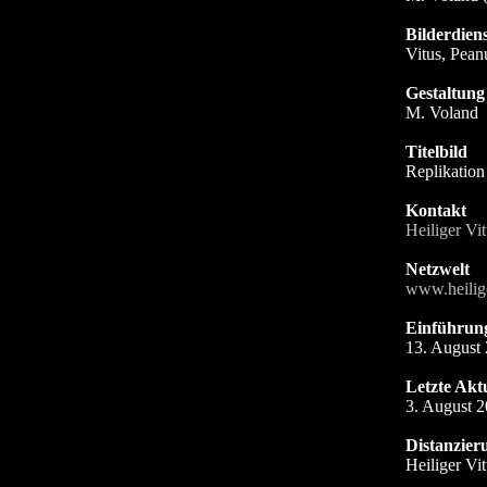
Bilderdiens
Vitus, Pean
Gestaltung
M. Voland
Titelbild
Replikatio
Kontakt
Heiliger Vit
Netzwelt
www.heilige
Einführun
13. August
Letzte Akt
3. August 
Distanzier
Heiliger Vit