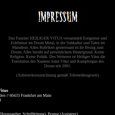
Das Fanzine HEILIGER VITUS versammelt Ereignisse und
Erlebnisse im Doom Metal, in der Subkultur und Taten im
Marathon. Allen Rubriken gemeinsam ist ihr Bezug zum
Doom. Alles beruht auf persönlichem Hintergrund. Keine
Religion. Keine Politik. Des Weiteren ist Heiliger Vitus die
Translation des Namens Saint Vitus und Kampforgan des
Doom seit 2001.
(Anbieterkennzeichnung gemäß Telemediengesetz)
Vitus
den // 60433 Frankfurt am Main
d
Herausgeber, Schriftleitung), Peanut (Assistenz)