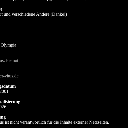
t
ut und verschiedene Andere (Danke!)
n Olympia
us
,
Peanut
r-vitus.de
gsdatum
 2001
ualisierung
2026
ung
us ist nicht verantwortlich für die Inhalte externer Netzseiten.