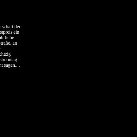
schaft der
tpreis ein
hrliche
traße, an
e
chtzig
gstmontag
 sagen....