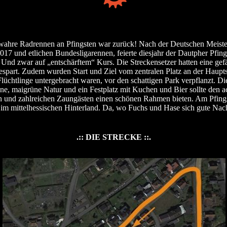
wahre Radrennen an Pfingsten war zurück! Nach der Deutschen Meister
17 und etlichen Bundesligarennen, feierte diesjahr der Dautpher Pfings
nd zwar auf „entschärftem“ Kurs. Die Streckensetzer hatten eine gefä
spart. Zudem wurden Start und Ziel vom zentralen Platz an der Haupts
lüchtlinge untergebracht waren, vor den schattigen Park verpflanzt. Di
, maigrüne Natur und ein Festplatz mit Kuchen und Bier sollte den a
n und zahlreichen Zaungästen einen schönen Rahmen bieten. Am Pfin
 im mittelhessischen Hinterland. Da, wo Fuchs und Hase sich gute Nacht
.:: DIE STRECKE ::.