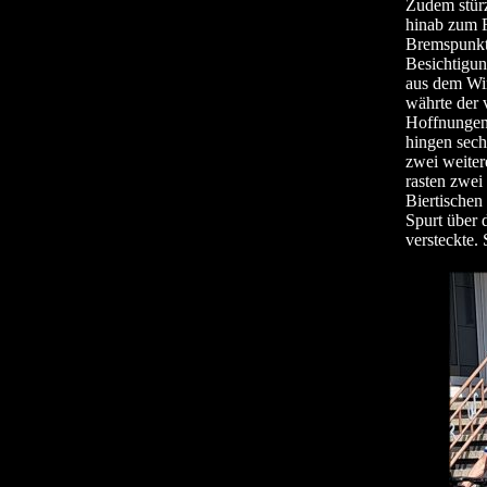
Zudem stürz
hinab zum F
Bremspunkt 
Besichtigun
aus dem Win
währte der 
Hoffnungen
hingen sech
zwei weiter
rasten zwe
Biertischen
Spurt über 
versteckte.