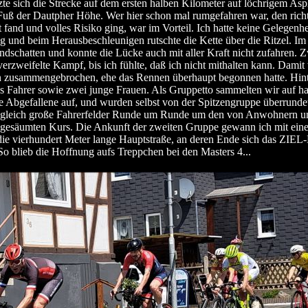
te sich die Strecke auf dem ersten halben Kilometer auf löchrigem Asph
uß der Dautpher Höhe. Wer hier schon mal rumgefahren war, den rich
fand und volles Risiko ging, war im Vorteil. Ich hatte keine Gelegenhe
g und beim Herausbeschleunigen rutschte die Kette über die Ritzel. Im
dschatten und konnte die Lücke auch mit aller Kraft nicht zufahren.
verzweifelte Kampf, bis ich fühlte, daß ich nicht mithalten kann. Damit
 zusammengebrochen, ehe das Rennen überhaupt begonnen hatte. Hint
s Fahrer sowie zwei junge Frauen. Als Gruppetto sammelten wir auf ha
e Abgefallene auf, und wurden selbst von der Spitzengruppe überrunde
i gleich große Fahrerfelder Runde um Runde um den von Anwohnern u
 gesäumten Kurs. Die Ankunft der zweiten Gruppe gewann ich mit ein
die vierhundert Meter lange Hauptstraße, an deren Ende sich das ZIEL
 So blieb die Hoffnung aufs Treppchen bei den Masters 4...