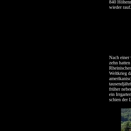
840 Höhenme
wieder rauf
Nach einer 
zehn hatten
Rheinischen
Weltkrieg d
amerikanisc
tausendjähr
früher neben
ein Irrgart
schien der 