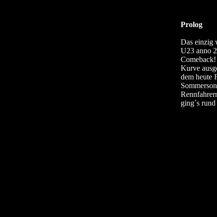
Prolog
Das einzig 
U23 anno 20
Comeback! U
Kurve ausge
dem heute F
Sommersonne
Rennfahrer
ging´s rund