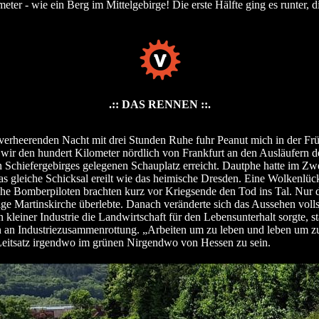
ter - wie ein Berg im Mittelgebirge! Die erste Hälfte ging es runter, d
.
.:: DAS RENNEN ::.
verheerenden Nacht mit drei Stunden Ruhe fuhr Peanut mich in der Fr
 wir den hundert Kilometer nördlich von Frankfurt an den Ausläufern d
 Schiefergebirges gelegenen Schauplatz erreicht. Dautphe hatte im Zw
as gleiche Schicksal ereilt wie das heimische Dresden. Eine Wolkenlüc
he Bomberpiloten brachten kurz vor Kriegsende den Tod ins Tal. Nur 
ige Martinskirche überlebte. Danach veränderte sich das Aussehen voll
 kleiner Industrie die Landwirtschaft für den Lebensunterhalt sorgte, s
en an Industriezusammenrottung. „Arbeiten um zu leben und leben um zu
Leitsatz irgendwo im grünen Nirgendwo von Hessen zu sein.