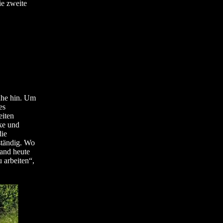
ie zweite
ühe hin. Um
es
eiten
ke und
die
ständig. Wo
tand heute
 arbeiten“,