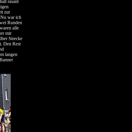
alt rasant
tigen
it zur
 Nu war ich
 Zwei Runden
 waren alle
er mir
lber Strecke
t. Den Rest
nd
em langen
-Banner