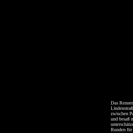
Das Rennen 
Lindenstraß
zwischen Pa
und besaß m
unterschätz
Runden für 