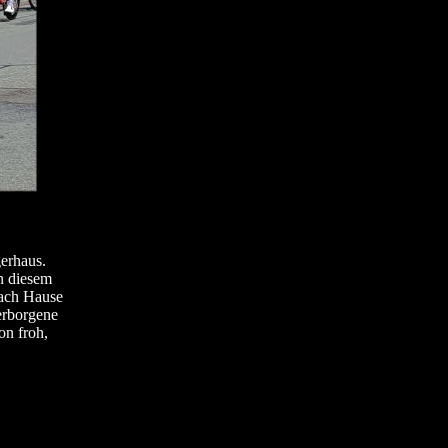
gerhaus.
in diesem
nach Hause
erborgene
on froh,