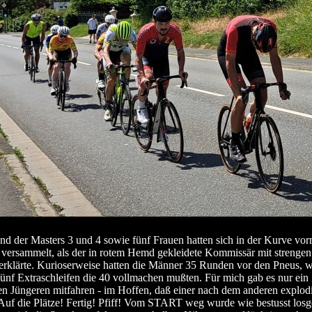
d der Masters 3 und 4 sowie fünf Frauen hatten sich in der Kurve vo
versammelt, als der in rotem Hemd gekleidete Kommissär mit strengen
rklärte. Kurioserweise hatten die Männer 35 Runden vor den Pneus, 
fünf Extraschleifen die 40 vollmachen mußten. Für mich gab es nur ein 
en Jüngeren mitfahren - im Hoffen, daß einer nach dem anderen explodi
 Auf die Plätze! Fertig! Pfiff! Vom START weg wurde wie bestusst losge