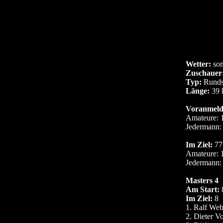
Wetter:
son
Zuschauer
Typ:
Runds
Länge:
39 
Voranmeld
Amateure: 1
Jedermann:
Im Ziel:
77
Amateure: 1
Jedermann:
Masters 4
Am Start:
Im Ziel:
8
1. Ralf We
2. Dieter V