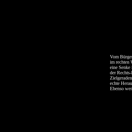
Vom Bürgerh
im rechten W
eine Senke
der Rechts-
Zielgeraden
echte Hera
Ebenso weni