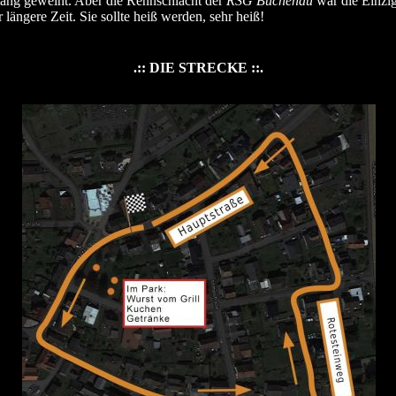
ang geweiht. Aber die Rennschlacht der
RSG Buchenau
war die Einzig
r längere Zeit. Sie sollte heiß werden, sehr heiß!
.:: DIE STRECKE ::.