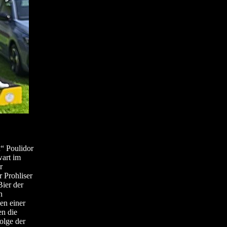
u“ Poulidor
art im
r
 Prohliser
ier der
n
en einer
en die
olge der