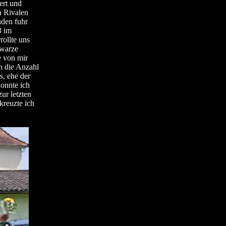
ert und
n Rivalen
nden fuhr
3 im
ollte uns
hwarze
e von mir
n die Anzahl
s, ehe der
onnte ich
ur letzten
kreuzte ich