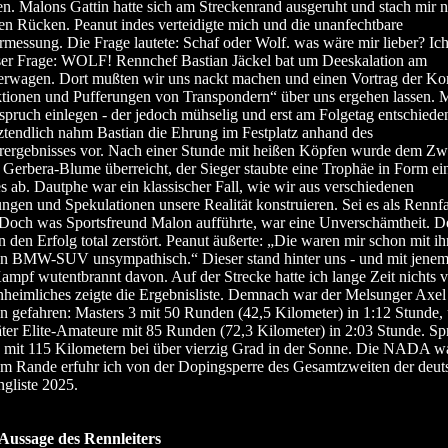
en. Malons Gattin hatte sich am Streckenrand ausgeruht und stach mir 
en Rücken. Peanut indes verteidigte mich und die unanfechtbare
messung. Die Frage lautete: Schaf oder Wolf. was wäre mir lieber? Ich
ser Frage: WOLF! Rennchef Bastian Jäckel bat um Deeskalation am
erwagen. Dort mußten wir uns nackt machen und einen Vortrag der K
tionen und Pufferungen von Transpondern“ über uns ergehen lassen. M
inspruch einlegen - der jedoch mühselig und erst am Folgetag entschied
ztendlich nahm Bastian die Ehrung im Festplatz anhand des
ergebnisses vor. Nach einer Stunde mit heißen Köpfen wurde dem Zw
e Gerbera-Blume überreicht, der Sieger staubte eine Trophäe in Form ei
es ab. Dautphe war ein klassischer Fall, wie wir aus verschiedenen
en und Spekulationen unsere Realität konstruieren. Sei es als Rennfa
Doch was Sportsfreund Malon aufführte, war eine Unverschämtheit. De
n den Erfolg total zerstört. Peanut äußerte: „Die waren mir schon mit i
n BMW-SUV unsympathisch.“ Dieser stand hinter uns - und mit jenem 
mpf wutentbrannt davon. Auf der Strecke hatte ich lange Zeit nichts
heimliches zeigte die Ergebnisliste. Demnach war der Melsunger Axe
 gefahren: Masters 3 mit 50 Runden (42,5 Kilometer) in 1:12 Stunde, 
ter Elite-Amateure mit 85 Runden (72,3 Kilometer) in 2:03 Stunde. Sp
 mit 115 Kilometern bei über vierzig Grad in der Sonne. Die NADA wa
m Rande erfuhr ich von der Dopingsperre des Gesamtzweiten der deut
gliste 2025.
 Aussage des Rennleiters