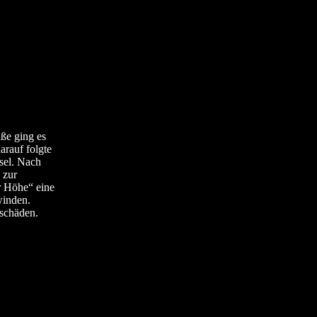
ße ging es
arauf folgte
sel. Nach
 zur
r Höhe“ eine
winden.
nschäden.