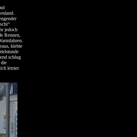
and
enland.
sengender
schi“
hr jedoch
de Rennen,
Warmfahren.
aus, klebte
rtelstunde
end schlug
 die
ch letzter