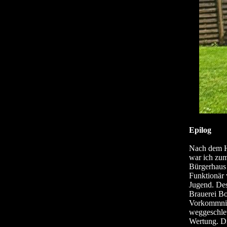
Epilog
Nach dem Hö
war ich zum
Bürgerhaus 
Funktionär 
Jugend. Des
Brauerei Bo
Vorkommniss
weggeschleu
Wertung. Di