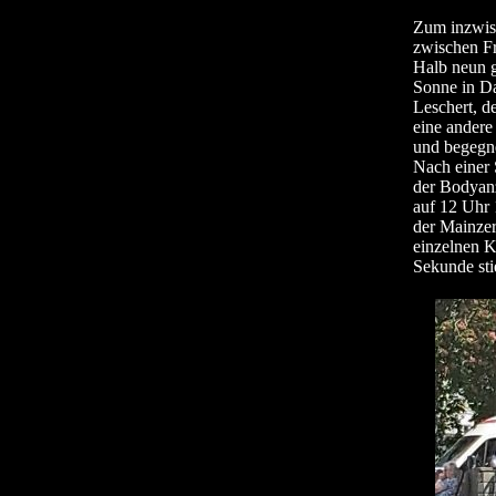
Zum inzwisc
zwischen Fr
Halb neun g
Sonne in Da
Leschert, d
eine andere
und begegn
Nach einer 
der Bodyanz
auf 12 Uhr 
der Mainze
einzelnen K
Sekunde sti