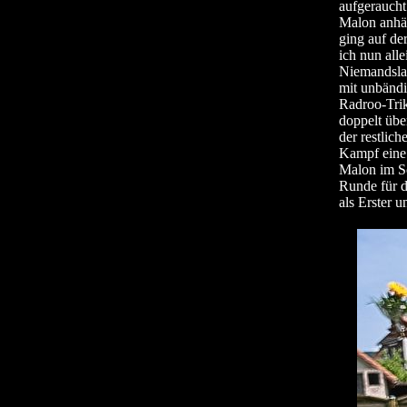
aufgeraucht
Malon anhän
ging auf de
ich nun all
Niemandslan
mit unbändi
Radroo-Trik
doppelt übe
der restlich
Kampf eine 
Malon im So
Runde für d
als Erster 