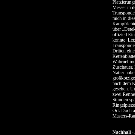
Platzierung
Messer in d
Transponder
mich in die
Kampfricht
über „Detek
offiziell E
konnte. Let
Transponder
Dritten ein
Kettenblatt
Wahrnehmung
Zuschauer. 
Natter habe
großkotzige
nach dem Ka
gesehen. Un
zwei Rennen
Stunden spä
Ringelpieze
Ort. Doch a
Masters-Ran
Nachhall -