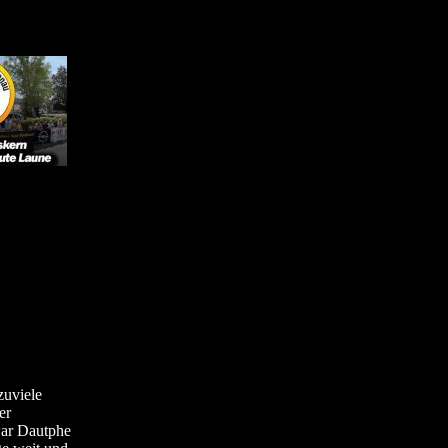
zuviele
er
war Dautphe