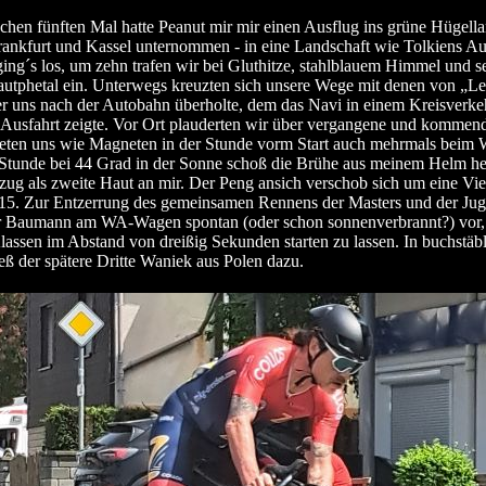
hen fünften Mal hatte Peanut mir mir einen Ausflug ins grüne Hügell
ankfurt und Kassel unternommen - in eine Landschaft wie Tolkiens Au
ing´s los, um zehn trafen wir bei Gluthitze, stahlblauem Himmel und 
utphetal ein. Unterwegs kreuzten sich unsere Wege mit denen von „Le
er uns nach der Autobahn überholte, dem das Navi in einem Kreisverke
 Ausfahrt zeigte. Vor Ort plauderten wir über vergangene und kommen
eten uns wie Magneten in der Stunde vorm Start auch mehrmals beim 
Stunde bei 44 Grad in der Sonne schoß die Brühe aus meinem Helm her
ug als zweite Haut an mir. Der Peng ansich verschob sich um eine Vie
15. Zur Entzerrung des gemeinsamen Rennens der Masters und der Jug
r Baumann am WA-Wagen spontan (oder schon sonnenverbrannt?) vor,
lassen im Abstand von dreißig Sekunden starten zu lassen. In buchstäbli
eß der spätere Dritte Waniek aus Polen dazu.