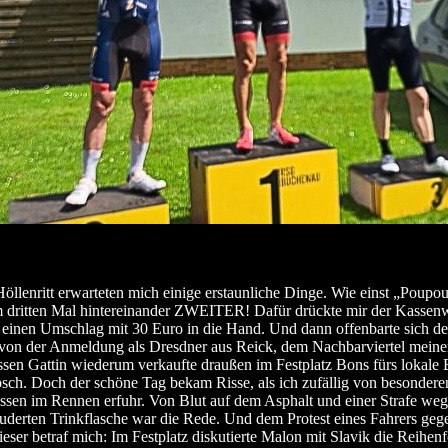
llenritt erwarteten mich einige erstaunliche Dinge. Wie einst „Poupo
 dritten Mal hintereinander ZWEITER! Dafür drückte mir der Kassenw
einen Umschlag mit 30 Euro in die Hand. Und dann offenbarte sich de
von der Anmeldung als Dresdner aus Reick, dem Nachbarviertel meiner
sen Gattin wiederum verkaufte draußen im Festplatz Bons fürs lokale B
sch. Doch der schöne Tag bekam Risse, als ich zufällig von besondere
en im Rennen erfuhr. Von Blut auf dem Asphalt und einer Strafe weg
derten Trinkflasche war die Rede. Und dem Protest eines Fahrers geg
eser betraf mich: Im Festplatz diskutierte Malon mit Slavik die Reihenf