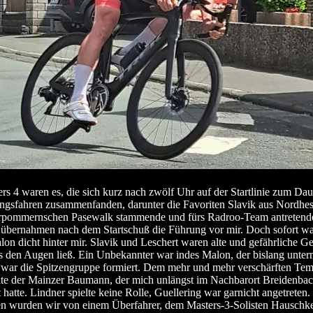
rs 4 waren es, die sich kurz nach zwölf Uhr auf der Startlinie zum Dau
gsfahren zusammenfanden, darunter die Favoriten Slavik aus Nordhes
rpommernschen Pasewalk stammende und fürs Radroo-Team antretende
übernahmen nach dem Startschuß die Führung vor mir. Doch sofort war
on dicht hinter mir. Slavik und Leschert waren alte und gefährliche Ge
us den Augen ließ. Ein Unbekannter war indes Malon, der bislang unte
 war die Spitzengruppe formiert. Dem mehr und mehr verschärften Tem
te der Mainzer Baumann, der mich unlängst im Nachbarort Breidenba
 hatte. Lindner spielte keine Rolle, Guellering war garnicht angetreten
n wurden wir von einem Überfahrer, dem Masters-3-Solisten Hauschke