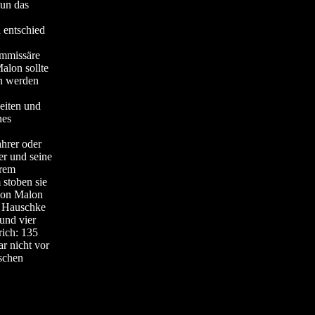
nun das
 entschied
ommissäre
alon sollte
en werden
eiten und
nes
hrer oder
r und seine
hrem
stoben sie
 von Malon
l Hauschke
und vier
rich: 135
r nicht vor
schen