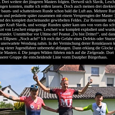
. Drei weitere der jüngeren Masters folgten. Derweil sich Slavik, Lesch
gen konnten, mußte ich reißen lassen. Doch auch meinen drei direkte
r baum- und schattenlosen Runde schon bald die Luft aus. Mehrere Ru
ein und pedalierte später zusammen mit einem Versprengten der Master 
d des komplett durcheinander gewirbelten Feldes. Zur Rennmitte überr
ger Kraft Slavik, und wenige Runden später kam uns von vorn das sc
ot von Leschert entgegen. Leschert war komplett explodiert und wurd
rrundet. Unmittelbar vor Ultimo rief Peanut „Du bist Dritter!“, und dan
en Ellipsen: „Noch acht!“ Ich roch die Gefahr eines Defekts oder Sturze
unerwartete Wendung nahm. In der Vermischung dreier Rennklassen k
g vierer Jugendfahrer unbemerkt abfangen. Dann erklang die Glocke z
ie Masters 4. Die jungen Wilden führten mich auf die Zielgerade. Dort 
unserer Gruppe die entscheidende Linie vorm Dautpher Bürgerhaus.