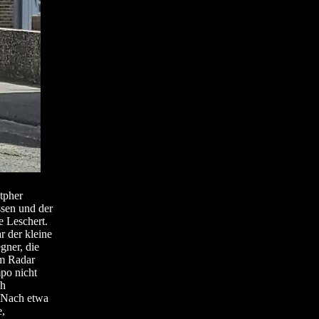
tpher
sen und der
 Leschert.
 der kleine
gner, die
rm Radar
po nicht
ch
. Nach etwa
,