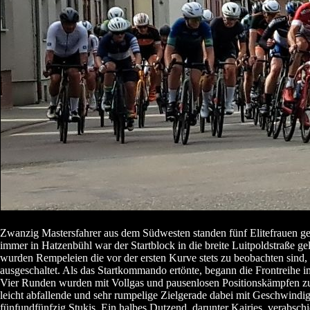
Zwanzig Mastersfahrer aus dem Südwesten standen fünf Elitefrauen g
immer in Hatzenbühl war der Startblock in die breite Luitpoldstraße ge
wurden Rempeleien die vor der ersten Kurve stets zu beobachten sind
ausgeschaltet. Als das Startkommando ertönte, begann die Frontreihe i
Vier Runden wurden mit Vollgas und pausenlosen Positionskämpfen zu
leicht abfallende und sehr rumpelige Zielgerade dabei mit Geschwindig
fünfundfünfzig Stukis. Ein halbes Dutzend, darunter Kairies, verabsch