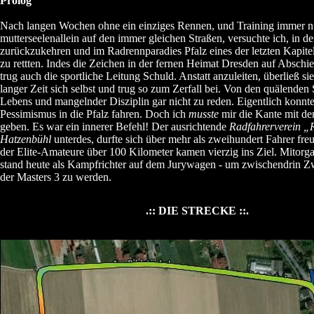
Prolog
Nach langen Wochen ohne ein einziges Rennen, und Training immer n
mutterseelenallein auf den immer gleichen Straßen, versuchte ich, in de
zurückzukehren und im Radrennparadies Pfalz eines der letzten Kapite
zu rettten. Indes die Zeichen in der fernen Heimat Dresden auf Abschi
trug auch die sportliche Leitung Schuld. Anstatt anzuleiten, überließ sie
langer Zeit sich selbst und trug so zum Zerfall bei. Von den quälenden
Lebens und mangelnder Disziplin gar nicht zu reden. Eigentlich konnte 
Pessimismus in die Pfalz fahren. Doch ich
musste
mir die Kante mit de
geben. Es war ein innerer Befehl! Der ausrichtende
Radfahrerverein „
Hatzenbühl
unterdes, durfte sich über mehr als zweihundert Fahrer fr
der Elite-Amateure über 100 Kilometer kamen vierzig ins Ziel. Mitorga
stand heute als Kampfrichter auf dem Jurywagen - um zwischendrin Z
der Masters 3 zu werden.
.:: DIE STRECKE ::.