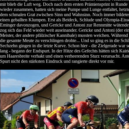
mir blieb die Luft weg. Doch nach dem ersten Prämiensprint in Runde fü
wieder zusammen, hatten sich meine Pumpe und Lunge entfaltet, hetzte
dem schmalen Grat zwischen Sinn und Wahnsinn. Noch immer bildete
einen geballten Klumpen. Erst als Beideck, Schlude und Olympia-Eiss
Eminger davonzogen, und Gericke und Antoni zur Rennmitte wütende A
zog sich das Feld wieder weit auseinander. Gericke und Antoni (der e
Meister, der andere pfälzischer Kannibale) mussten weichen. Während 
die gesamte Meute zu verschlingen drohte... Und so ging es in die Sch
Sechzehn gingen in die letzte Kurve. Schon hier - die Zielgerade war 
lang - begann der Endspurt. In der Hitze des Gefechts hätten sich Kair
um Haaresbreite verhakt und einen verheerenden Sturz verursacht. An
Spurt nicht den stärksten Eindruck und rangierte direkt vor mir.