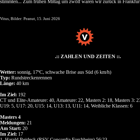
stimmten... Zum frühen Mittag um zwölf waren wir zurück in Frankfur
Vitus, Bilder: Peanut, 15. Juni 2026
.:: ZAHLEN UND ZEITEN ::.
Wetter:
sonnig, 17ºC, schwache Brise aus Süd (6 km/h)
Typ:
Rundstreckenrennen
Länge:
40 km
Im Ziel:
192
CT und Elite-Amateure: 40, Amateure: 22, Masters 2: 18, Masters 3: 23
U19: 5, U17: 20, U15: 14, U13: 13, U11: 14, Weibliche Klassen: 6
Masters 4
Meldungen:
21
Am Start:
20
Im Ziel:
17
1. Harald Beideck (RSV Concordia Forchheim) 56:23