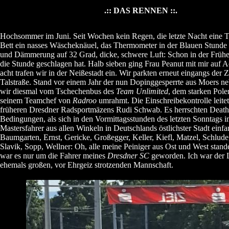
.:: DAS RENNEN ::.
Hochsommer im Juni. Seit Wochen kein Regen, die letzte Nacht eine T
Bett ein nasses Wäscheknäuel, das Thermometer in der Blauen Stunde
und Dämmerung auf 32 Grad, dicke, schwere Luft: Schon in der Frühe
die Stunde geschlagen hat. Halb sieben ging Frau Peanut mit mir auf A
acht trafen wir in der Neißestadt ein. Wir parkten erneut eingangs der Z
Talstraße. Stand vor einem Jahr der nun Dopinggesperrte aus Moers n
wir diesmal vom Tschechenbus des
Team Unlimited
, dem starken Pol
seinem Teamchef von
Radroo
umrahmt. Die Einschreibekontrolle leite
früheren Dresdner Radsportmäzens Rudi Schwab. Es herrschten Death
Bedingungen, als sich in den Vormittagsstunden des letzten Sonntags 
Mastersfahrer aus allen Winkeln in Deutschlands östlichster Stadt einf
Baumgarten, Ernst, Gericke, Großegger, Keller, Kiefl, Matzel, Schlud
Slavik, Sopp, Wellner: Oh, alle meine Peiniger aus Ost und West standen
war es nur um die Fahrer meines
Dresdner SC
geworden. Ich war der L
ehemals großen, vor Ehrgeiz strotzenden Mannschaft.