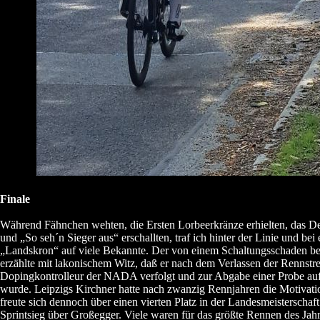
Finale
Während Fähnchen wehten, die Ersten Lorbeerkränze erhielten, das De
und „So seh´n Sieger aus“ erschallten, traf ich hinter der Linie und be
„Landskron“ auf viele Bekannte. Der von einem Schaltungsschaden be
erzählte mit lakonischem Witz, daß er nach dem Verlassen der Rennst
Dopingkontrolleur der NADA verfolgt und zur Abgabe einer Probe auf
wurde. Leipzigs Kirchner hatte nach zwanzig Rennjahren die Motivatio
freute sich dennoch über einen vierten Platz in der Landesmeisterschaf
Sprintsieg über Großegger. Viele waren für das größte Rennen des Jah