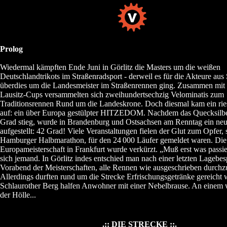
Prolog
Wiedermal kämpften Ende Juni in Görlitz die Masters um die weißen
Deutschlandtrikots im Straßenradsport - derweil es für die Akteure aus
überdies um die Landesmeister im Straßenrennen ging. Zusammen mit 
Lausitz-Cups versammelten sich zweihundertsechzig Velominatis zum
Traditionsrennen Rund um die Landeskrone. Doch diesmal kam ein rie
auf: ein über Europa gestülpter HITZEDOM. Nachdem das Quecksilber
Grad stieg, wurde in Brandenburg und Ostsachsen am Renntag ein neu
aufgestellt: 42 Grad! Viele Veranstaltungen fielen der Glut zum Opfer, 
Hamburger Halbmarathon, für den 24
000 Läufer gemeldet waren. Die
Europameisterschaft in Frankfurt wurde verkürzt. „Muß erst was passie
sich jemand. In Görlitz indes entschied man nach einer letzten Lageb
Vorabend der Meisterschaften, alle Rennen wie ausgeschrieben durchz
Allerdings durften rund um die Strecke Erfrischungsgetränke gereicht
Schlaurother Berg halfen Anwohner mit einer Nebelbrause. An einem 
der Hölle...
.:: DIE STRECKE ::.