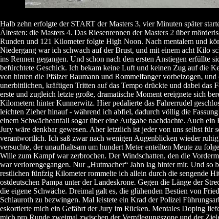
Halb zehn erfolgte der START der Masters 3, vier Minuten später start
Ältesten: die Masters 4. Das Riesenrennen der Masters 2 über mörderi
Runden und 121 Kilometer folgte High Noon. Nach mentalem und kör
Niedergang war ich schwach auf der Brust, und mit einem acht Kilo 
ins Rennen gegangen. Und schon nach den ersten Anstiegen erfüllte si
befürchtete Geschick. Ich bekam keine Luft und keinen Zug auf die K
von hinten die Pfälzer Baumann und Rommelfanger vorbeizogen, und d
unerbittlichen, kräftigen Tritten auf das Tempo drückte und dabei das 
erste und zugleich letzte große, dramatische Moment ereignete sich bere
Kilometern hinter Kunnerwitz. Hier pedalierte das Fahrerrudel geschlo
leichten Zieher hinauf - während ich abfiel, dadurch völlig die Fassung 
einem Schwächeanfall sogar über eine Aufgabe nachdachte. Auch ein 
Jury wäre denkbar gewesen. Aber letztlich ist jeder von uns selbst für 
verantwortlich. Ich saß zwar nach wenigen Augenblicken wieder ruhig
versuchte, der unaufhaltsam um hundert Meter enteilten Meute zu folg
Wille zum Kampf war zerbrochen. Der Windschatten, den die Vorderm
war verlorengegangen. Nur „Hutmacher“ Jahn lag hinter mir. Und so bl
restlichen fünfzig Kilometer rommelte ich allein durch die sengende Hit
ostdeutschen Pampa unter der Landeskrone. Gegen die Länge der Str
die eigene Schwäche. Dreimal galt es, die glühenden Bestien von Frie
Schlauroth zu bezwingen. Mal leistete ein Krad der Polizei Führungsar
eskortierte mich ein Gefährt der Jury im Rücken. Mentales Doping liefe
mich pro Runde zweimal zwischen der Verpflegungszone und der Ziel