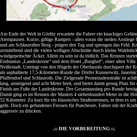
Am Ende der Welt in Görlitz erwartete die Fahrer ein knackiges Gelän
Atempausen. Kurze, giftige Rampen - allen voran die steilen Anstiege b
und am Schlaurother Berg - prägen den Tag und sprengen das Feld. K
zermürbend sind die vielen welligen Abschnitte durch kleine Waldstüc
windgepeitschte Äcker. Allein zu sein ist da tödlich. Das Rennen starte
Endstation „Landeskrone“ und dem Hotel „Burghof“, einer alten Villa
Neißestadt. Umringt von den Hügeln der Oberlausitz durchquert der K
als asphaltierte 17,5-Kilometer-Runde die Dörfer Kunnerwitz, Jauernick
Pfaffendorf und Schlauroth. Die Zielgerade Promenadenstraße ist acht
lang, ansteigend und acht Meter breit, und bietet damit genug Platz für
Finish am Fuße der Landeskrone. Der Gesamtanstieg pro Runde beträg
Damit ging es im Rennen der Masters 4 siebenhundert Meter in die Höhe
52 Kilometer. Zu kurz für ein klassisches Straßenrennen, in dem es u
geht. Doch ein gefundenes Fressen für Puncheure, Fahrer mit der Kraft
aggressiv zu drücken.
.:: DIE VORBEREITUNG ::.