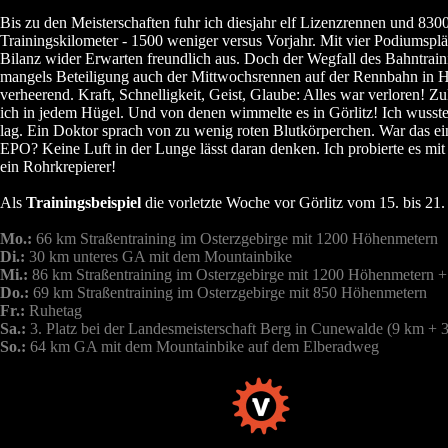
Bis zu den Meisterschaften fuhr ich diesjahr elf Lizenzrennen und 830
Trainingskilometer - 1500 weniger versus Vorjahr. Mit vier Podiumsplät
Bilanz wider Erwarten freundlich aus. Doch der Wegfall des Bahntrai
mangels Beteiligung auch der Mittwochsrennen auf der Rennbahn in 
verheerend. Kraft, Schnelligkeit, Geist, Glaube: Alles war verloren! Zul
ich in jedem Hügel. Und von denen wimmelte es in Görlitz! Ich wusste
lag. Ein Doktor sprach von zu wenig roten Blutkörperchen. War das ei
EPO? Keine Luft in der Lunge lässt daran denken. Ich probierte es mit 
ein Rohrkrepierer!
Als
Trainingsbeispiel
die vorletzte Woche vor Görlitz vom 15. bis 21. 
Mo.:
66 km Straßentraining im Osterzgebirge mit 1200 Höhenmetern
Di.:
30 km unteres GA mit dem Mountainbike
Mi.:
86 km Straßentraining im Osterzgebirge mit 1200 Höhenmetern
Do.:
69 km Straßentraining im Osterzgebirge mit 850 Höhenmetern
Fr.:
Ruhetag
Sa.:
3. Platz bei der Landesmeisterschaft Berg in Cunewalde (9 km + 
So.:
64 km GA mit dem Mountainbike auf dem Elberadweg