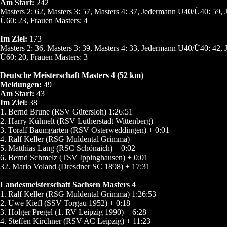
Am Start:
242
Masters 2: 62, Masters 3: 57, Masters 4: 37, Jedermann U40/Ü40: 59,
Ü60: 23, Frauen Masters: 4
Im Ziel:
173
Masters 2: 36, Masters 3: 39, Masters 4: 33, Jedermann U40/Ü40: 42,
Ü60: 20, Frauen Masters: 3
Deutsche Meisterschaft Masters 4 (52 km)
Meldungen:
49
Am Start:
43
Im Ziel:
38
1. Bernd Brune (RSV Gütersloh) 1:26:51
2. Harry Kühnelt (RSV Lutherstadt Wittenberg)
3. Toralf Baumgarten (RSV Osterweddingen) + 0:01
4. Ralf Keller (RSG Muldental Grimma)
5. Matthias Lang (RSC Schönaich) + 0:02
6. Bernd Schmelz (TSV Ippinghausen) + 0:01
32. Mario Voland (Dresdner SC 1898) + 17:31
Landesmeisterschaft Sachsen Masters 4
1. Ralf Keller (RSG Muldental Grimma) 1:26:53
2. Uwe Kiefl (SSV Torgau 1952) + 0:18
3. Holger Pregel (1. RV Leipzig 1990) + 6:28
4. Steffen Kirchner (RSV AC Leipzig) + 11:23