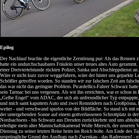
Epilog
Der Nachlauf brachte die eigentliche Zerstörung pur: Als das Rennen 
hatte ein undurchschaubares Fräulein unser treues altes Auto gerammt.
einer Dreiviertelstunde rückten Polizei, Sanka und Abschleppdienst an. 
Wäre er nicht kurz zuvor weggefahren, wäre der hinter uns geparkte 
Schößler getroffen worden. So standen
wir
zur falschen Zeit am falsc
das war nicht das geringste Problem. Picardellics-Fahrer Schwarz hatt
sein Tarmac bei uns vergessen. Als wir ihn erreichten, war er schon in
„Gelbe Engel“ vom ADAC, der sich als unfreundlicher Typ entpuppte,
und mich samt kaputtem Auto und zwei Rennrädern nach Großpösna, 
weiter - und verschwand spurlos von der Bildfläche. So stand ich mit
der untergehenden Sonne auf einem gottverlassenen Schrottplatz in der
Nordsachsens - bis Schwarz aus Dresden zurückkehrte und uns abholt
erledigte mein alter Mannschaftskamerad Wolle Miersch, der unseren
Dienstag zu seiner letzten Reise heim ins Reich holte. Am Ende des Tag
ursprüngliche Grund des Ausflugs nach Zwenkau - das Radrennen! - e