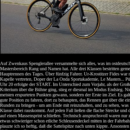
Auf Zwenkaus Spenglerallee versammelte sich alles, was im ostdeutsc
Mastersbereich Rang und Namen hat. Alle drei Klassen bestritten gem
Hauptrennen des Tages. Über fünfzig Fahrer. Ur-Krostitzer Fides war m
Kapelle vertreten, Doper der La Onda Sportakademie, Le Masters... P
Uhr 20 erfolgte der START. Im Unterschied zum Vorjahr, als der Große
Kriterium über die Bühne ging, stieg er diesmal im Modus Endsieg. Ni
meisten erspurteten Punkten gewann, sondern der Erste im Ziel. Es galt,
gute Position zu fahren, dort zu behaupten, das Rennen gut über die 
Runden zu bringen - um am Ende mit reinzuhalten, und zu sehen, was 
Klasse dabei rauskommt. Auf jeden Fall ließen die flache Strecke und 
auf einen Massensprint schließen. Technisch anspruchsvoll waren nur
etwas schwieriger schon etliche Schleusendeckel mitten in der Fahrbah
plauzte ich so heftig, daß die Sattelspitze nach unten kippte. Ansonsten