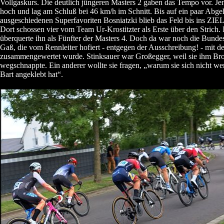
Vollgaskurs. Die deutlich jüngeren Masters 2 gaben das Tempo vor. Je
hoch und lag am Schluß bei 46 km/h im Schnitt. Bis auf ein paar Abg
ausgeschiedenen Superfavoriten Bosniatzki blieb das Feld bis ins ZI
Dort schossen vier vom Team Ur-Krostitzter als Erste über den Strich. I
überquerte ihn als Fünfter der Masters 4. Doch da war noch die Bundes
Gaß, die vom Rennleiter hofiert - entgegen der Ausschreibung! - mit d
zusammengewertet wurde. Stinksauer war Großegger, weil sie ihm Br
wegschnappte. Ein anderer wollte sie fragen, „warum sie sich nicht we
Bart angeklebt hat“.