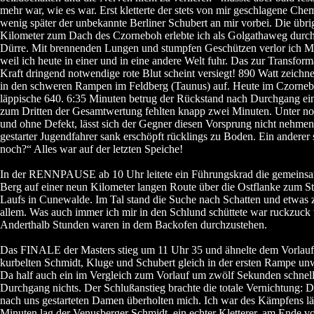
mehr war, wie es war. Erst kletterte der stets von mir geschlagene Che
wenig später der unbekannte Berliner Schubert an mir vorbei. Die übri
Kilometer zum Dach des Czorneboh erlebte ich als Golgathaweg durch
Dürre. Mit brennenden Lungen und stumpfen Geschützen verlor ich M
weil ich heute in einer und in eine andere Welt fuhr. Das zur Transfor
Kraft dringend notwendige rote Blut scheint versiegt! 890 Watt zeich
in den schweren Rampen im Feldberg (Taunus) auf. Heute im Czorne
läppische 640. 6:35 Minuten betrug der Rückstand nach Durchgang ein
zum Dritten der Gesamtwertung fehlten knapp zwei Minuten. Unter 
und ohne Defekt, lässt sich der Gegner diesen Vorsprung nicht nehmen
gestarter Jugendfahrer sank erschöpft rücklings zu Boden. Ein anderer 
noch?“ Alles war auf der letzten Speiche!
In der RENNPAUSE ab 10 Uhr leitete ein Führungskrad die gemeins
Berg auf einer neun Kilometer langen Route über die Ostflanke zum St
Laufs in Cunewalde. Im Tal stand die Suche nach Schatten und etwas
allem. Was auch immer ich mir in den Schlund schüttete war ruckzuck
Anderthalb Stunden waren in dem Backofen durchzustehen.
Das FINALE der Masters stieg um 11 Uhr 35 und ähnelte dem Vorlauf
kurbelten Schmidt, Kluge und Schubert gleich in der ersten Rampe unw
Da half auch ein im Vergleich zum Vorlauf um zwölf Sekunden schnell
Durchgang nichts. Der Schlußanstieg brachte die totale Vernichtung: D
nach uns gestarteten Damen überholten mich. Ich war des Kämpfens l
Minuten lag der Venusberger Schmidt, ein echter Kletterer, am Ende vor