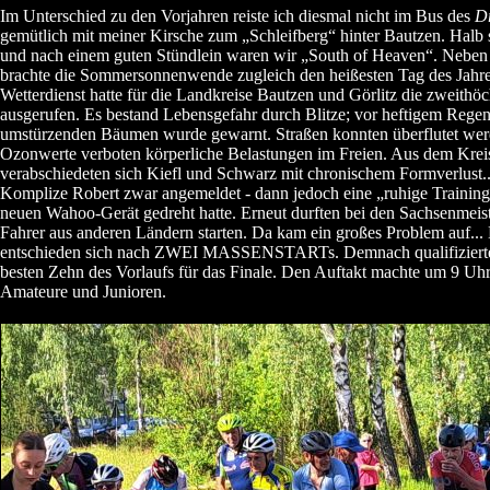
Im Unterschied zu den Vorjahren reiste ich diesmal nicht im Bus des
D
gemütlich mit meiner Kirsche zum „Schleifberg“ hinter Bautzen. Halb s
und nach einem guten Stündlein waren wir „South of Heaven“. Neben
brachte die Sommersonnenwende zugleich den heißesten Tag des Jahr
Wetterdienst hatte für die Landkreise Bautzen und Görlitz die zweithö
ausgerufen. Es bestand Lebensgefahr durch Blitze; vor heftigem Rege
umstürzenden Bäumen wurde gewarnt. Straßen konnten überflutet we
Ozonwerte verboten körperliche Belastungen im Freien. Aus dem Kreis
verabschiedeten sich Kiefl und Schwarz mit chronischem Formverlust..
Komplize Robert zwar angemeldet - dann jedoch eine „ruhige Trainin
neuen Wahoo-Gerät gedreht hatte. Erneut durften bei den Sachsenmeis
Fahrer aus anderen Ländern starten. Da kam ein großes Problem auf..
entschieden sich nach ZWEI MASSENSTARTs. Demnach qualifizierten
besten Zehn des Vorlaufs für das Finale. Den Auftakt machte um 9 Uhr
Amateure und Junioren.