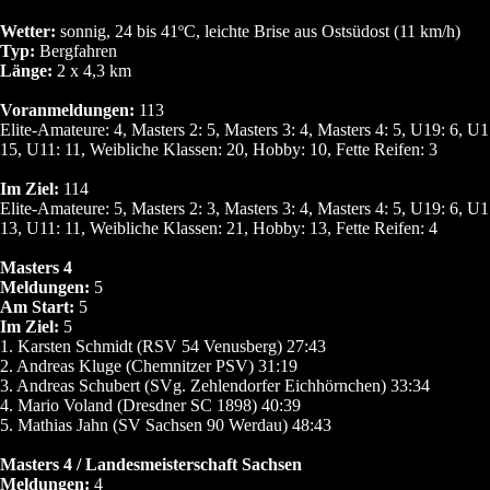
Wetter:
sonnig, 24 bis 41ºC, leichte Brise aus Ostsüdost (11 km/h)
Typ:
Bergfahren
Länge:
2 x 4,3 km
Voranmeldungen:
113
Elite-Amateure: 4, Masters 2: 5, Masters 3: 4, Masters 4: 5, U19: 6, U
15, U11: 11, Weibliche Klassen: 20, Hobby: 10, Fette Reifen: 3
Im Ziel:
114
Elite-Amateure: 5, Masters 2: 3, Masters 3: 4, Masters 4: 5, U19: 6, U
13, U11: 11, Weibliche Klassen: 21, Hobby: 13, Fette Reifen: 4
Masters 4
Meldungen:
5
Am Start:
5
Im Ziel:
5
1. Karsten Schmidt (RSV 54 Venusberg) 27:43
2. Andreas Kluge (Chemnitzer PSV) 31:19
3. Andreas Schubert (SVg. Zehlendorfer Eichhörnchen) 33:34
4. Mario Voland (Dresdner SC 1898) 40:39
5. Mathias Jahn (SV Sachsen 90 Werdau) 48:43
Masters 4 / Landesmeisterschaft Sachsen
Meldungen:
4