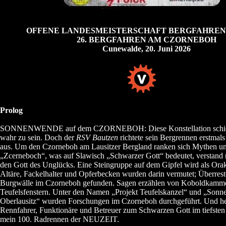
OFFENE LANDESMEISTERSCHAFT BERGFAHREN
26. BERGFAHREN AM CZORNEBOH
Cunewalde, 20. Juni 2026
Prolog
SONNENWENDE auf dem CZORNEBOH: Diese Konstellation schien
wahr zu sein. Doch der
RSV Bautzen
richtete sein Bergrennen erstma
aus. Um den Czorneboh am Lausitzer Bergland ranken sich Mythen u
„Zcerneboch“, was auf Slawisch „Schwarzer Gott“ bedeutet, verstand
den Gott des Unglücks. Eine Steingruppe auf dem Gipfel wird als Orak
Altäre, Fackelhalter und Opferbecken wurden darin vermutet; Überrest
Burgwälle im Czorneboh gefunden. Sagen erzählen von Koboldkamm
Teufelsfenstern. Unter den Namen „Projekt Teufelskanzel“ und „Sonne
Oberlausitz“ wurden Forschungen im Czorneboh durchgeführt. Und heu
Rennfahrer, Funktionäre und Betreuer zum Schwarzen Gott im tiefsten
mein 100. Radrennen der NEUZEIT.