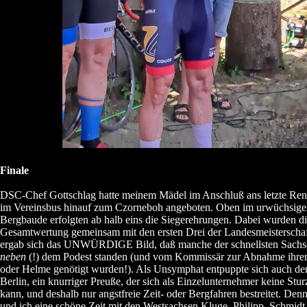
Finale
DSC-Chef Gottschlag hatte meinem Mädel im Anschluß ans letzte Re
im Vereinsbus hinauf zum Czorneboh angeboten. Oben im urwüchsigen
Bergbaude erfolgten ab halb eins die Siegerehrungen. Dabei wurden di
Gesamtwertung gemeinsam mit den ersten Drei der Landesmeisterschaf
ergab sich das UNWÜRDIGE Bild, daß manche der schnellsten Sachs
neben
(!) dem Podest standen (und vom Kommissär zur Abnahme ihre
oder Helme genötigt wurden!). Als Unsymphat entpuppte sich auch der 
Berlin, ein knurriger Preuße, der sich als Einzelunternehmer keine Stur
kann, und deshalb nur angstfreie Zeit- oder Bergfahren bestreitet. Den
und ich eine schöne Zeit mit den Westsachsen Kluge, Philipp, Schmidt 