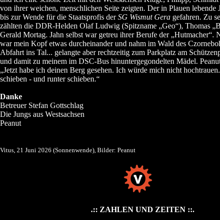
von ihrer weichen, menschlichen Seite zeigten. Der in Plauen lebende
bis zur Wende für die Staatsprofis der
SG Wismut Gera
gefahren. Zu s
zählten die DDR-Helden Olaf Ludwig (Spitzname „Geo“), Thomas „B
Gerald Mortag. Jahn selbst war getreu ihrer Berufe der „Hutmacher“. 
war mein Kopf etwas durcheinander und nahm im Wald des Czorneboh
Abfahrt ins Tal... gelangte aber rechtzeitig zum Parkplatz am Schützen
und damit zu meinem im DSC-Bus hinuntergegondelten Mädel. Peanut 
„Jetzt habe ich deinen Berg gesehen. Ich würde mich nicht hochtrauen
schieben - und runter schieben.“
Danke
Betreuer Stefan Gottschlag
Die Jungs aus Westsachsen
Peanut
Vitus, 21 Juni 2026 (Sonnenwende), Bilder: Peanut
.:: ZAHLEN UND ZEITEN ::.