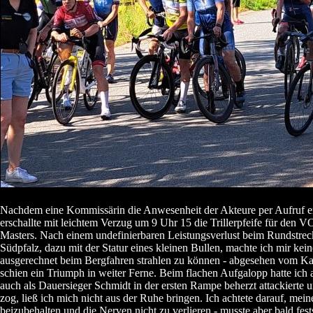
Nachdem eine Kommissärin die Anwesenheit der Akteure per Aufruf erm
erschallte mit leichtem Verzug um 9 Uhr 15 die Trillerpfeife für de
Masters. Nach einem undefinierbaren Leistungsverlust beim Rundstrec
Südpfalz, dazu mit der Statur eines kleinen Bullen, machte ich mir ke
ausgerechnet beim Bergfahren strahlen zu können - abgesehen vom 
schien ein Triumph in weiter Ferne. Beim flachen Aufgalopp hatte ich a
auch als Dauersieger Schmidt in der ersten Rampe beherzt attackierte 
zog, ließ ich mich nicht aus der Ruhe bringen. Ich achtete darauf, me
beizubehalten und die Nerven nicht zu verlieren - musste aber bald fests