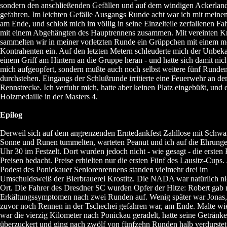
sondern den anschließenden Gefällen und auf dem windigen Ackerlan
gefahren. Im leichten Gefälle Ausgangs Runde acht war ich mit meine
am Ende, und schloß mich im völlig in seine Einzelteile zerfallenen Fah
mit einem Abgehängten des Hauptrennens zusammen. Mit vereinten Kr
sammelten wir in meiner vorletzten Runde ein Grüppchen mit einem m
Kontrahenten ein. Auf den letzten Metern schleuderte mich der Unbek
einem Griff am Hintern an die Gruppe heran - und hatte sich damit nich
mich aufgeopfert, sondern mußte auch noch selbst weitere fünf Runde
durchstehen. Eingangs der Schlußrunde irritierte eine Feuerwehr an de
Rennstrecke. Ich verfuhr mich, hatte aber keinen Platz eingebüßt, und e
Holzmedaille in der Masters 4.
Epilog
Derweil sich auf dem angrenzenden Erntedankfest Zahllose mit Schwa
Sonne und Runen tummelten, warteten Peanut und ich auf die Ehrung
Uhr 30 im Festzelt. Dort wurden jedoch nicht - wie gesagt - die ersten 
Preisen bedacht. Preise erhielten nur die ersten Fünf des Lausitz-Cups
Podest des Ponickauer Seniorenrennens standen vielmehr drei im
Umschuldsweiß der Bierbrauerei Krostitz. Die NADA war natürlich ni
Ort. Die Fahrer des Dresdner SC wurden Opfer der Hitze: Robert gab 
Erkältungssymptomen nach zwei Runden auf. Wenig später war Jonas, 
zuvor noch Rennen in der Tschechei gefahren war, am Ende. Malte w
war die vierzig Kilometer nach Ponickau geradelt, hatte seine Getränke
überzuckert und ging nach zwölf von fünfzehn Runden halb verdurstet