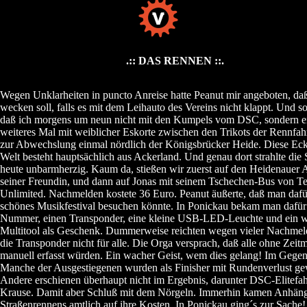
.:: DAS RENNEN ::.
Wegen Unklarheiten in puncto Anreise hatte Peanut mir angeboten, daß
wecken soll, falls es mit dem Leihauto des Vereins nicht klappt. Und s
daß ich morgens um neun nicht mit den Kumpels vom DSC, sondern e
weiteres Mal mit weiblicher Eskorte zwischen den Trikots der Rennfahr
zur Abwechslung einmal nördlich der Königsbrücker Heide. Diese Eck
Welt besteht hauptsächlich aus Ackerland. Und genau dort strahlte die
heute unbarmherzig. Kaum da, stießen wir zuerst auf den Heidenauer 
seiner Freundin, und dann auf Jonas mit seinem Tschechen-Bus von T
Unlimited. Nachmelden kostete 36 Euro. Peanut äußerte, daß man dafü
schönes Musikfestival besuchen könnte. In Ponickau bekam man dafür
Nummer, einen Transponder, eine kleine USB-LED-Leuchte und ein w
Multitool als Geschenk. Dummerweise reichten wegen vieler Nachme
die Transponder nicht für alle. Die Orga versprach, daß alle ohne Zei
manuell erfasst würden. Ein wacher Geist, wem dies gelang! Im Gegent
Manche der Ausgestiegenen wurden als Finisher mit Rundenverlust gew
Andere erschienen überhaupt nicht im Ergebnis, darunter DSC-Elitefah
Krause. Damit aber Schluß mit dem Nörgeln. Immerhin kamen Anhäng
Straßenrennens amtlich auf ihre Kosten. In Ponickau ging´s zur Sache