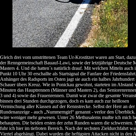
Gleich drei vom umstrittenen Team Ur-Krostitzer waren am Start, dazu
der Renngemeinschaft Bauauf-Lawi, sowie der letztjährige Deutsche M
Masters 4. Und die hatten´s natürlich drauf. Mit welchen Mitteln auch 
Punkt 10 Uhr 30 erschallte als Startsignal die Fanfare der Friedensfahr
Anhänger des Radsports im Osten jagt sie auch ein halbes Jahrhundert
Schauer übers Kreuz. Wie in Ponickau gewohnt, starteten im Abstand 
Minuten das Hauptrennen (Männer und Masters 2), das Seniorenrenne
3 und 4) sowie das Frauenrennen. Damit war zwar die gesamte Veranst
binnen drei Stunden durchgezogen, doch es kam auch zur heillosen
Vermischung aller Klassen auf der Rennstrecke. Selbst der Herr an der
Rundenanzeige - auch „Nummerngirl“ genannt - verlor den Überblick.
wäre weniger mehr gewesen. Unter 26 Methusalems mußte ich mich h
behaupten. Die beiden ersten der zehn Runden waren die schwersten.
fuhr ich hier im tiefroten Bereich. Nach der sechsten Zieldurchfahrt wa
Viertel abgehängt. Dabei wurden die heftigsten Attacken nicht in den 