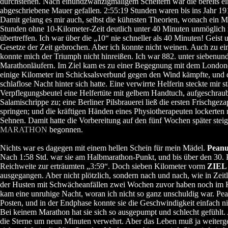
durchstehen. Nach einundzwanzigmaligem Scheitern war die bereits ein
abgeschriebene Mauer gefallen. 2:55:19 Stunden waren bis ins Jahr 19
Damit gelang es mir auch, selbst die kühnsten Theorien, wonach ein M
Stunden ohne 10-Kilometer-Zeit deutlich unter 40 Minuten unmöglich i
übertreffen. Ich war über die „10“ nie schneller als 40 Minuten! Geist 
Gesetze der Zeit gebrochen. Aber ich konnte nicht weinen. Auch zu e
konnte mich der Triumph nicht hinreißen. Ich war 882. unter siebenun
Marathonläufern. Im Ziel kam es zu einer Begegnung mit dem London
einige Kilometer im Schicksalsverbund gegen den Wind kämpfte, und d
schlaflose Nacht hinter sich hatte. Eine verwirrte Helferin steckte mir s
Verpflegungsbeutel eine Helfertüte mit gelbem Handtuch, aufgeschrau
Salamischrippe zu; eine Berliner Pilsbrauerei ließ die ersten Frischgez
springen; und die kräftigen Händen eines Physiotherapeuten lockerte
Sehnen. Damit hatte die Vorbereitung auf den fünf Wochen später ste
MARATHON
begonnen.
Nichts war es dagegen mit einem hellen Schein für mein Mädel.
Peanu
Nach 1:58 Std. war sie am Halbmarathon-Punkt, und bis über den 30. K
Reichweite zur erträumten „3:59“. Doch sieben Kilometer vorm
ZIEL
ausgegangen. Aber nicht plötzlich, sondern nach und nach, wie in Zeit
der Husten mit Schwächeanfällen zwei Wochen zuvor haben noch im K
kam eine unruhige Nacht, woran ich nicht so ganz unschuldig war. Pea
Posten, und in der Endphase konnte sie die Geschwindigkeit einfach ni
Bei keinem Marathon hat sie sich so ausgepumpt und schlecht gefühlt.
die Sterne um neun Minuten verwehrt. Aber das Leben muß ja weiterg