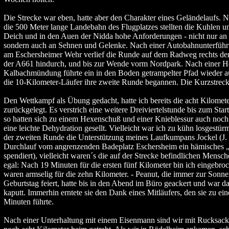
Die Strecke war eben, hatte aber den Charakter eines Geländelaufs. N
die 500 Meter lange Landebahn des Flugplatzes stellten die Kuhlen 
Deich und in den Auen der Nidda hohe Anforderungen - nicht nur an
sondern auch an Sehnen und Gelenke. Nach einer Autobahnunterfüh
am Eschersheimer Wehr verlief die Runde auf dem Radweg rechts de
der A661 hindurch, und bis zur Wende vorm Nordpark. Nach einer Ho
Kalbachmündung führte ein in den Boden getrampelter Pfad wieder a
die 10-Kilometer-Läufer ihre zweite Runde begannen. Die Kurzstreckl
Den Wettkampf als Übung gedacht, hatte ich bereits die acht Kilomete
zurückgelegt. Es verstrich eine weitere Dreiviertelstunde bis zum St
so hatten sich zu einem Hexenschuß und einer Knieblessur auch noch
eine leichte Dehydration gesellt. Vielleicht war ich zu kühn losgestürmt
der zweiten Runde die Unterstützung meines Laufkumpans Jockel (J. h
Durchlauf vom angrenzenden Badeplatz Eschersheim ein hämisches „
spendiert), vielleicht waren´s die auf der Strecke befindlichen Mensche
egal: Nach 19 Minuten für die ersten fünf Kilometer bin ich eingebr
waren armselig für die zehn Kilometer. - Peanut, die immer zur Son
Geburtstag feiert, hatte bis in den Abend im Büro geackert und war d
kaputt. Immerhin erntete sie den Dank eines Mitläufers, den sie zu ein
Minuten führte.
Nach einer Unterhaltung mit einem Eisenmann sind wir mit Rucksack