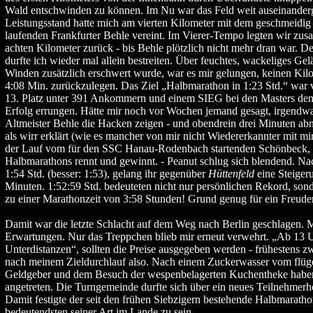
Wald entschwinden zu können. Im Nu war das Feld weit auseinander
Leistungsstand hatte mich am vierten Kilometer mit dem geschmeidig 
laufenden Frankfurter Behle vereint. Im Vierer-Tempo legten wir zus
achten Kilometer zurück - bis Behle plötzlich nicht mehr dran war. D
durfte ich wieder mal allein bestreiten. Über feuchtes, wackeliges Ge
Winden zusätzlich erschwert wurde, war es mir gelungen, keinen Kilo
4:08 Min. zurückzulegen. Das Ziel „Halbmarathon in 1:23 Std.“ war v
13. Platz unter 391 Ankommern und einem SIEG bei den Masters den
Erfolg errungen. Hätte mir noch vor Wochen jemand gesagt, irgendw
Altmeister Behle die Hacken zeigen - und obendrein drei Minuten abn
als wirr erklärt (wie es mancher von mir nicht Wiedererkannter mit mi
der Lauf vom für den SSC Hanau-Rodenbach startenden Schönbeck, 
Halbmarathons rennt und gewinnt. - Peanut schlug sich blendend. N
1:54 Std. (besser: 1:53), gelang ihr gegenüber
Hüttenfeld
eine Steiger
Minuten. 1:52:59 Std. bedeuteten nicht nur persönlichen Rekord, sond
zu einer Marathonzeit von 3:58 Stunden! Grund genug für ein Freude
Damit war die letzte Schlacht auf dem Weg nach Berlin geschlagen. M
Erwartungen. Nur das Treppchen blieb mir erneut verwehrt. „Ab 13 
Unterdistanzen“, sollten die Preise ausgegeben werden - frühestens 
nach meinem Zieldurchlauf also. Nach einem Zuckerwasser vom flüg
Geldgeber und dem Besuch der wespenbelagerten Kuchentheke habe
angetreten. Die Turngemeinde durfte sich über ein neues Teilnehmerh
Damit festigte der seit den frühen Siebzigern bestehende Halbmaratho
bedeutendsten seiner Art im Lande zu sein.