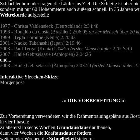
Schlachtenbummler tragen die Läufer ins Ziel. Die Schleife ist aber ni
sondern mit nur 60 Höhenmetern auch äußerst schnell. In 35 Jahren wu
Weltrekorde
aufgestellt:
1977 - Christa Vahlensieck (Deutschland) 2:34:48
1998 - Ronaldo da Costa (Brasilien) 2:06:05
(erster Mensch über 20 k
1999 - Tegla Loroupe (Kenia) 2:20:43
2001 - Naoko Takahashi (Japan) 2:19:46
2003 - Paul Tergat (Kenia) 2:04:55
(erster Mensch unter 2:05 Std.)
2007 - Haile Gebrselassie (Äthiopien) 2:04:26
und...
2008 - Haile Gebrselassie (Äthiopien) 2:03:59
(erster Mensch unter 2:0
Interaktive Strecken-Skizze
Morgenpost
.:: DIE VORBEREITUNG ::.
Zur Vorbereitung verwendeten wir die Rahmentrainingspläne aus
Bost
in vier Phasen:
Zuallererst in sechs Wochen
Grundausdauer
aufbauen,
dann vier Wochen die
Kraftausdauer
fördern,
weitere vier Wochen die
Schnelligkeit
steigern,