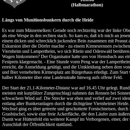
(Halbmarathon)
Längs von Munitionsbunkern durch die Heide
Es war zum Mäusemelken: Gerade noch rechtzeitig war der linke Ober
als eine Wespe in den rechten stach. So kam es, daß ich mich an jen
einem dicken und schrecklich juckenden Bein zusammen mit Peanut a
Exkursion über die Dörfer machte - zu einem Kirmesrennen zwische
Viernheim und Lampertheim, wo sich Rhein und Odenwald berühren
Wagen hinkommen? Der Organisator hatte uns von Hemsbach aus ei
Festpreis klargemacht. - Eine Stunde vorm Peng war der Lampertheime
erreicht, die Anmeldung getätigt, und die Umkleidung neben dem von
und Bier vernebelten Kirmesplatz am Bürgerhaus erledigt. Zum Start 
halber Kilometer über eine Landesstraße hinweg aufs offene Feld.
Der Start der 21,1-Kilometer-Distanz war auf 16.45 Uhr gelegt. Rund
meisten mit kurpfälzer Zungenschlag) nahmen das Rennen bei Sonne
schwachem Wind auf. Die Strecke war eben und verlief auf zwei ide
entlang alter Bunkeranlagen durch die dichtgrüne Viernheimer Heide.
Wechsel ging es über geteerte und geschotterte Forstschneisen, durch
Grasbüschel, sowie eine freie Ackerfläche, die den Läufer zum äuße
Damit war Hüttenfeld ein weiterer Kampf im Verborgenen, einer, der
Ausschluß der Öffentlichkeit stattfand.