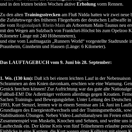
und in den letzten beiden Wochen aktive
Erholung
vorm Rennen.
Zu den alten
Trainingsstrecken
am Fluß Nidda hatten wir zwei neue
die Zufahrtswege des früheren Fliegerhorts der deutschen Luftwaffe i
die vom
Regionalpark Rhein-Main
als Arboretum Main-Taunus neu er
mit den Wegen am Sulzbach von Frankfurt-Höchst bis zum Opelzoo Kr
Kilometer Länge mit 240 Höhenmetern),
und eine vom Laufmagazin „Runners World“ vorgestellte Stadtrunde 
Praunheim, Ginnheim und Hausen (Länge: 6 Kilometer).
Das LAUFTAGEBUCH vom 9. Juni bis 28. September:
1. Wo. (130 km):
Daß ich bei einem leichten Lauf in der Nebensaison s
Schrammen an den Knien davonkam, erschien wie eine Warnung. Genau
Genick brechen können! Zur Aufrichtung war das gute alte Nationalgef
Fußball-EM! Die Adlerträger verloren allerdings gegen Kroatien. Ferne
Sachen Trainings- und Bewegungslehre. Unter Leitung des Deutschen
1993, Kurt Stenzel, lernten wir in einem Seminar am 14. Juni im Lauf
Grundlagen des Energiestoffwechsels und der Trainingsmethodik, so
Stabilisations-Übungen. Neben Video-Laufstilanalysen im Freien erklä
Zusammenspiel von Muskeln, Knochen und Sehnen, und weihte uns in
Lauftechnik ein. Der kleine Kreis von fünf Teilnehmern erlaubte persö
Einblicke in eine Karriere, die Kurt wegen einer Kollision mit einem K