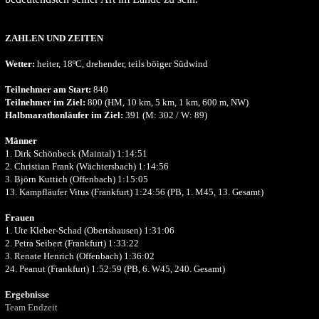
ZAHLEN UND ZEITEN
Wetter:
heiter, 18ºC, drehender, teils böiger Südwind
Teilnehmer am Start:
840
Teilnehmer im Ziel:
800 (HM, 10 km, 5 km, 1 km, 600 m, NW)
Halbmarathonläufer im Ziel:
391 (M: 302 / W: 89)
Männer
1. Dirk Schönbeck (Maintal) 1:14:51
2. Christian Frank (Wächtersbach) 1:14:56
3. Björn Kuttich (Offenbach) 1:15:05
13. Kampfläufer Vitus (Frankfurt) 1:24:56 (PB, 1. M45, 13. Gesamt)
Frauen
1. Ute Kleber-Schad (Obertshausen) 1:31:06
2. Petra Seibert (Frankfurt) 1:33:22
3. Renate Henrich (Offenbach) 1:36:02
24. Peanut (Frankfurt) 1:52:59 (PB, 6. W45, 240. Gesamt)
Ergebnisse
Team Endzeit