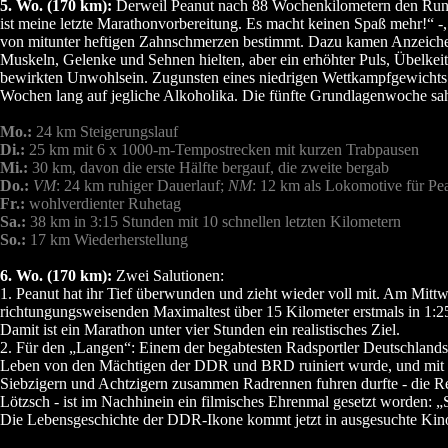
5. Wo. (170 km):
Derweil Peanut nach 88 Wochenkilometern den Runn
ist meine letzte Marathonvorbereitung. Es macht keinen Spaß mehr!“ -
von mitunter heftigen Zahnschmerzen bestimmt. Dazu kamen Anzeiche
Muskeln, Gelenke und Sehnen hielten, aber ein erhöhter Puls, Übelke
bewirkten Unwohlsein. Zugunsten eines niedrigen Wettkampfgewichts 
Wochen lang auf jegliche Alkoholika. Die fünfte Grundlagenwoche sah
Mo.:
24 km Steigerungslauf
Di.:
25 km mit 6 x 1000-m-Tempostrecken mit kurzen Trabpausen
Mi.:
30 km, davon die erste Hälfte bergauf, die zweite bergab
Do.:
VM
: 24 km ruhiger Dauerlauf;
NM
: 12 km als Lokomotive für Pe
Fr.:
wohlverdienter Ruhetag
Sa.:
38 km in 3:15 Stunden mit 10 schnellen letzten Kilometern
So.:
17 km Wiederherstellung
6. Wo. (170 km):
Zwei Salutionen:
1. Peanut hat ihr Tief überwunden und zieht wieder voll mit. Am Mitt
richtungungsweisenden Maximaltest über 15 Kilometer erstmals in 1:2
Damit ist ein Marathon unter vier Stunden ein realistisches Ziel.
2. Für den „Langen“: Einem der begabtesten Radsportler Deutschlands 
Leben von den Mächtigen der DDR und BRD ruiniert wurde, und mit 
Siebzigern und Achtzigern zusammen Radrennen fuhren durfte - die R
Lötzsch - ist im Nachhinein ein filmisches Ehrenmal gesetzt worden: „
Die Lebensgeschichte der DDR-Ikone kommt jetzt in ausgesuchte Kin