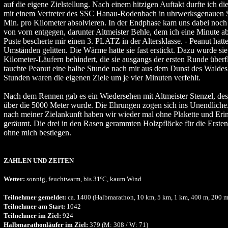
auf die eigene Zielstellung. Nach einem hitzigen Auftakt durfte ich di
mit einem Vertreter des SSC Hanau-Rodenbach in uhrwerksgenauen S
Min. pro Kilometer absolvieren. In der Endphase kam uns dabei noch
von vorn entgegen, darunter Altmeister Behle, dem ich eine Minute a
Puste bescherte mir einen 3. PLATZ in der Altersklasse. - Peanut hatte
Umständen gelitten. Die Wärme hatte sie fast erstickt. Dazu wurde si
Kilometer-Läufern behindert, die sie ausgangs der ersten Runde überfl
tauchte Peanut eine halbe Stunde nach mir aus dem Dunst des Waldes
Stunden waren die eigenen Ziele um je vier Minuten verfehlt.
Nach dem Rennen gab es ein Wiedersehen mit Altmeister Stenzel, des
über die 5000 Meter wurde. Die Ehrungen zogen sich ins Unendliche
nach meiner Zielankunft haben wir wieder mal ohne Plakette und Eri
geräumt. Die drei in den Rasen gerammten Holzpflöcke für die Ersten
ohne mich bestiegen.
ZAHLEN UND ZEITEN
Wetter:
sonnig, feuchtwarm, bis 31ºC, kaum Wind
Teilnehmer gemeldet:
ca. 1400 (Halbmarathon, 10 km, 5 km, 1 km, 400 m, 200 
Teilnehmer am Start:
1042
Teilnehmer im Ziel:
924
Halbmarathonläufer im Ziel:
379 (M: 308 / W: 71)