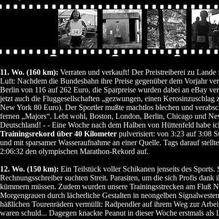
11. Wo. (160 km):
Verraten und verkauft! Der Preistreiberei zu Lande f
Luft: Nachdem die Bundesbahn ihre Preise gegenüber dem Vorjahr verd
Berlin von 116 auf 262 Euro, die Sparpreise wurden dabei an eBay ver
jetzt auch die Fluggesellschaften „gezwungen, einen Kerosinzuschlag 
New York 80 Euro). Der Sportler mußte machtlos blechen und verabsc
fernen „Majors“. Lebt wohl, Boston, London, Berlin, Chicago und Ne
Deutschland! - - Eine Woche nach dem Halben von Hüttenfeld habe i
Trainingsrekord über 40 Kilometer
pulverisiert: von 3:23 auf 3:08 St
und mit sparsamer Wasseraufnahme an einer Quelle. Tags darauf stellt
2:06:32 den olympischen Marathon-Rekord auf.
12. Wo. (150 km):
Ein Teilstück voller Schikanen jenseits des Sports
Rechnungsschreiber suchten Streit. Parasiten, um die sich Profis dank 
kümmern müssen. Zudem wurden unsere Trainingsstrecken am Fluß N
Morgengrauen durch lächerliche Gestalten in neongelben Signalwesten
häßlichen Tourenrädern vermüllt: Radpendler auf ihrem Weg zur Arbei
waren schuld... Dagegen knackte Peanut in dieser Woche erstmals als 