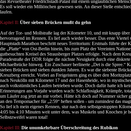
das Revuetheater Friedrichstadt-Palast mit einem unglaublichen Mensc
Es soll wieder ein Milliönchen gewesen sein. An dieser Stelle entschied
laufen.
Kapitel II:
Über sieben Brücken mußt du gehn
Auf der Tor- und Mollstraße lag der Kilometer 10, und mit knapp über
hervorragend im Rennen. Es lief auch wieder besser. Das erste Viertel
Hauptstadt-Marathon beschritt neues Territorium: Erstmals führte der K
die „Platte“ von Ost-Berlin hinein, bis zum Platz der Vereinten Nati
gutbesuchten Kreisel des Strausberger Platzes erfolgte. Nach dem Kre
Paradestraße der DDR folgte die nächste Neuigkeit durch eine diskret
Michaelbrücke hinweg. Ein Zuschauer berlinerte „Det is die Spree.“ K
sieben Brücken und sieben dunklen Jahren. Es war die siebente Brücke
Kreuzberg erreicht. Vorbei an Freigeistern ging es über den Moritzplat
nach Neukölln mit Kilometer 17 und der Hasenheide, wo in mystische
auch volkstümliches Laufen betrieben wurde. Doch dafür hatte ich kei
Erinnerungen ans Vorjahr wurden wach: Schlaflosigkeit, Krämpfe, tota
um Läufer zog jetzt an mir vorbei. Hätte ich doch auf Nummer sicher 
an den Tempomacher für „2:59“ heften sollen - um zumindest das magi
So lief ich mein eigenes Rennen, stur nach den selbstgestoppten Kilom
4:05 bis 4:10 Minuten weit unter dem, was Muskeln und Knochen je h
Selbstzweifel waren total!
Kapitel III:
Die unumkehrbare Überschreitung des Rubikon