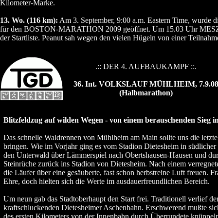
Kilometer-Marke.
13. Wo. (116 km):
Am 3. September, 9:00 a.m. Eastern Time, wurde di
für den BOSTON-MARATHON 2009 geöffnet. Um 15.03 Uhr MESZ 
der Startliste. Peanut sah wegen den vielen Hügeln von einer Teilnahm
.:: DER 4. AUFBAUKAMPF ::.
36. Int. VOLKSLAUF MÜHLHEIM, 7.9.0
(Halbmarathon)
Blitzfeldzug auf wilden Wegen - von einem berauschenden Sieg i
Das schnelle Waldrennen von Mühlheim am Main sollte uns die letzte 
bringen. Wie im Vorjahr ging es vom Stadion Dietesheim in südlicher
den Unterwald über Lämmerspiel nach Obertshausen-Hausen und dur
Steinrüche zurück ins Stadion von Dietesheim. Nach einem verregnete
die Läufer über eine gesäuberte, fast schon herbstreine Luft freuen. F
Ehre, doch hielten sich die Werte im ausdauerfreundlichen Bereich.
Um neun gab das Stadtoberhaupt den Start frei. Traditionell verlief de
kraftschluckenden Dietesheimer Aschenbahn. Erschwerend mußte sich
des ersten Kilometers von der Innenbahn durch Überrundete knüppeln