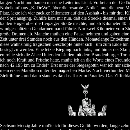
langen Nacht und bauten mir eine Leiter ins Licht. Vorbei an der Gedä
Nobelkaufhaus „KaDeWe“, über die rosarote „Nolle“, und die neue M
Platz, legte ich vier zackige Kilometer auf den Asphalt - bis mir drei K
der Sprit ausging. Zuhilfe kam mir nun, daß die Strecke diesmal eine
kahlen Hügel über die Leipziger Straße machte, und ab Kilometer 40 ü
windgeschützten Gendarmenmarkt führte. Nur zwei Kilometer vom Ziel 
große Dramen ab. Manche mußten eine Pause nehmen und gaben eine s
Zeit unter drei Stunden noch aus den Händen. Monatelange Entbehrun
diese wahnsinnig tragischen Geschöpfe hinter sich - um zum Ende hi
besiegt zu werden. Eine letzte Biegung nach links, und hinter der Skulp
entrollte sich die Allee Unter den Linden mit dem Brandenburger Tor
ich noch Kraft und Frische hatte, mußte ich an die Worte eines Freund
nach 42,195 km zu Ende!“ Erst unter der Siegesgöttin war ich mir sich
mein erster Marathon unter der magischen Marke. Noch vierhundert Met
Zieltribüne - und dann stand es da: das Tor zum Paradies. Das Zifferbla
Sechsundvierzig Jahre mußte ich für dieses Gefühl werden, lange zehn