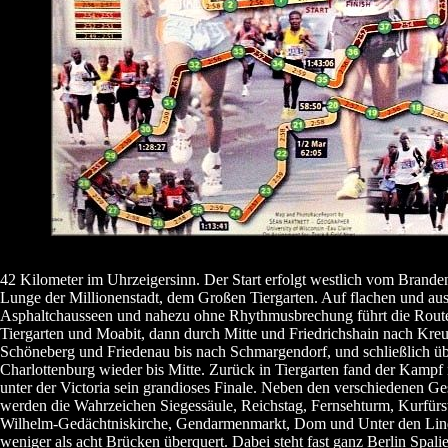
42 Kilometer im Uhrzeigersinn. Der Start erfolgt westlich vom Brande
Lunge der Millionenstadt, dem Großen Tiergarten. Auf flachen und au
Asphaltchausseen und nahezu ohne Rhythmusbrechung führt die Route 
Tiergarten und Moabit, dann durch Mitte und Friedrichshain nach Kreu
Schöneberg und Friedenau bis nach Schmargendorf, und schließlich ü
Charlottenburg wieder bis Mitte. Zurück in Tiergarten fand der Kamp
unter der Victoria sein grandioses Finale. Neben den verschiedenen Ges
werden die Wahrzeichen Siegessäule, Reichstag, Fernsehturm, Kurfür
Wilhelm-Gedächtniskirche, Gendarmenmarkt, Dom und Unter den Linde
weniger als acht Brücken überquert. Dabei steht fast ganz Berlin Spalie