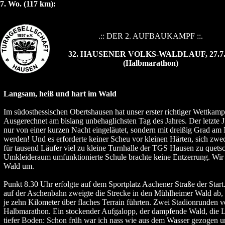
7. Wo. (117 km):
.:: DER 2. AUFBAUKAMPF ::.
32. HAUSENER VOLKS-WALDLAUF, 27.7.
(Halbmarathon)
Langsam, heiß und hart im Wald
Im südosthessischen Obertshausen hat unser erster richtiger Wettkamp
Ausgerechnet am bislang unbehaglichsten Tag des Jahres. Der letzte Ju
nur von einer kurzen Nacht eingeläutet, sondern mit dreißig Grad a
werden! Und es erforderte keiner Scheu vor kleinen Härten, sich zwec
für tausend Läufer viel zu kleine Turnhalle der TGS Hausen zu quet
Umkleideraum umfunktionierte Schule brachte keine Entzerrung. Wir
Wald um.
Punkt 8.30 Uhr erfolgte auf dem Sportplatz Aachener Straße der Sta
auf der Aschenbahn zweigte die Strecke in den Mühlheimer Wald ab
je zehn Kilometer über flaches Terrain führten. Zwei Stadionrunden v
Halbmarathon. Ein stockender Aufgalopp, der dampfende Wald, die 
tiefer Boden: Schon früh war ich nass wie aus dem Wasser gezogen 