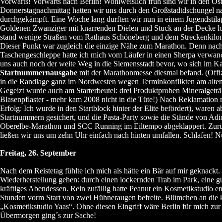
Vorwärts! Vorwärts nach Berlin! Wohlweislich früh sind wir in den Os
Donnerstagnachmittag hatten wir uns durch den Großstadtdschungel 
durchgekämpft. Eine Woche lang durften wir nun in einem Jugendstila
Goldenen Zwanziger mit knarrenden Dielen und Stuck an der Decke lo
stand wenige Straßen vom Rathaus Schöneberg und dem Streckenkilome
Dieser Punkt war zugleich die einzige Nähe zum Marathon. Denn nach
Taschengeschleppe hatte ich mich vom Läufer in einen Sherpa verwan
uns auch noch der weite Weg in die Siemensstadt bevor, wo sich im K
Startnummernausgabe
mit der Marathonmesse diesmal befand. (Offiz
in die Randlage ganz im Nordwesten wegen Terminkonflikten am alte
Gegeizt wurde auch am Starterbeutel: drei Produktproben Mineralgetr
Blasenpflaster - mehr kam 2008 nicht in die Tüte!) Nach Reklamation 
Erfolg: Ich wurde in den Startblock hinter der Elite befördert), waren 
Startnummern gesichert, und die Pasta-Party sowie die Stände von Adida
Oberelbe-Marathon und SCC Running im Eiltempo abgeklappert. Zur
ließen wir uns um zehn Uhr einfach nach hinten umfallen. Schlafen! N
Freitag, 26. September
Nach dem Reistetag fühlte ich mich als hätte ein Bär auf mir geknackt
Wiederherstellung gehen: durch einen lockernden Trab im Park, eine g
kräftiges Abendessen. Rein zufällig hatte Peanut ein Kosmetikstudio e
Stunden vorm Start von zwei Hühneraugen befreite. Blümchen an die 
„Kosmetikstudio Yaas“. Ohne diesen Eingriff wäre Berlin für mich zu
Übermorgen ging´s zur Sache!