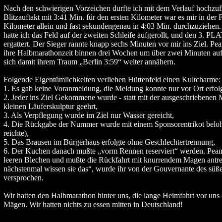
Nach den schwierigen Vorzeichen durfte ich mit dem Verlauf hochzufr
Blitzauftakt mit 3:41 Min. für den ersten Kilometer war es mir in der 
Kilometer allein und fast sekundengenau in 4:03 Min. durchzuziehen
hatte ich das Feld auf der zweiten Schleife aufgerollt, und den 3. PLA
ergattert. Der Sieger rannte knapp sechs Minuten vor mir ins Ziel. P
ihre Halbmarathonzeit binnen drei Wochen um über zwei Minuten auf
sich damit ihrem Traum „Berlin 3:59“ weiter annähern.
Folgende Eigentümlichkeiten verliehen Hüttenfeld einen Kultcharme:
1. Es gab keine Voranmeldung, die Meldung konnte nur vor Ort erfol
2. Jeder ins Ziel Gekommene wurde - statt mit der ausgeschriebenen M
kleinen Läuferskulptur geehrt,
3. Als Verpflegung wurde im Ziel nur Wasser gereicht,
4. Die Rückgabe der Nummer wurde mit einem Sponsorentrikot belohn
reichte),
5. Das Brausen im Bürgerhaus erfolgte ohne Geschlechtertrennung,
6. Der Kuchen danach mußte „vorm Rennen reserviert“ werden. Peanu
leeren Blechen und mußte die Rückfahrt mit knurrendem Magen antr
nächstenmal wissen sie das“, wurde ihr von der Gouvernante des sü
versprochen.
Wir hatten den Halbmarathon hinter uns, die lange Heimfahrt vor uns
Mägen. Wir hatten nichts zu essen mitten in Deutschland!