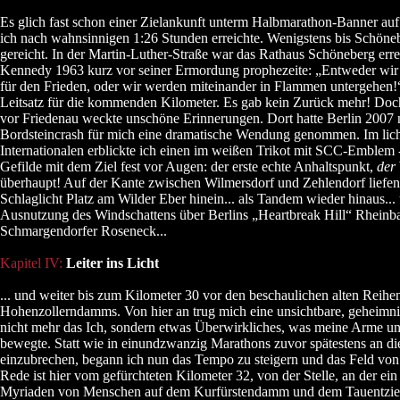
Es glich fast schon einer Zielankunft unterm Halbmarathon-Banner auf
ich nach wahnsinnigen 1:26 Stunden erreichte. Wenigstens bis Schöneb
gereicht. In der Martin-Luther-Straße war das Rathaus Schöneberg erre
Kennedy 1963 kurz vor seiner Ermordung prophezeite: „Entweder wir
für den Frieden, oder wir werden miteinander in Flammen untergehen!
Leitsatz für die kommenden Kilometer. Es gab kein Zurück mehr! Doch
vor Friedenau weckte unschöne Erinnerungen. Dort hatte Berlin 2007
Bordsteincrash für mich eine dramatische Wendung genommen. Im lich
Internationalen erblickte ich einen im weißen Trikot mit SCC-Emblem 
Gefilde mit dem Ziel fest vor Augen: der erste echte Anhaltspunkt,
der
überhaupt! Auf der Kante zwischen Wilmersdorf und Zehlendorf liefen
Schlaglicht Platz am Wilder Eber hinein... als Tandem wieder hinaus...
Ausnutzung des Windschattens über Berlins „Heartbreak Hill“ Rheinba
Schmargendorfer Roseneck...
Kapitel IV:
Leiter ins Licht
... und weiter bis zum Kilometer 30 vor den beschaulichen alten Reihe
Hohenzollerndamms. Von hier an trug mich eine unsichtbare, geheimn
nicht mehr das Ich, sondern etwas Überwirkliches, was meine Arme u
bewegte. Statt wie in einundzwanzig Marathons zuvor spätestens an d
einzubrechen, begann ich nun das Tempo zu steigern und das Feld von 
Rede ist hier vom gefürchteten Kilometer 32, von der Stelle, an der ein
Myriaden von Menschen auf dem Kurfürstendamm und dem Tauentzien 