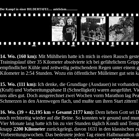
Der Kampf in einer BILDERTAFEL... anklicken............
14. Wo. (160 km):
Mit Mühlheim hatte ich mich in einen Rausch gesteige
Trainingslauf über 35 Kilometer absolvierte ich bei gefährlichem Gripp
empfindlicher Kühle und zeitweilig peitschendem Regen unter einem 
Kilometer in 2:54 Stunden. Wozu ein öffentlicher Mülleimer gut sein ka
15. Wo. (111 km):
Ich denke, die Grundlage (Ausdauer) ist vorhanden
(Kraft) und Vorbereitungsphase II (Schnelligkeit) waren ausgeführt. V
uns alles gut. Doch ausgerechnet zwei Wochen vorm Marathon lag Pea
Schmerzen in den Atemwegen flach, und mußte um ihren Start zittern!
16. Wo. (39 + 42,195 km = Gesamt 2177 km):
Dem lieben Gott sei 
noch rechtzeitig wieder auf die Beine. So konnten wir gesund und munt
Vier Monate lang hatte ich bis zu vier Stunden täglich Kondi und Tempo
knapp
2200 Kilometer
zurückgelegt, davon 1631 in den klassischen z
Vorbereitungswochen. Das bedeutete jeden Tag einen Halbmarathon di