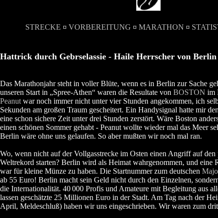
STRECKE
¤
VORBEREITUNG
¤
MARATHON
¤
STATIS
Hattrick durch Gebrselassie - Haile Herrscher von Berlin
Das Marathonjahr steht in voller Blüte, wenn es in Berlin zur Sache geh
unseren Start in „Spree-Athen“ waren die Resultate von
BOSTON
im 
Peanut
war noch immer nicht unter vier Stunden angekommen, ich sel
Sekunden am großen Traum gescheitert. Ein Handysignal hatte mir den
eine schon sichere Zeit unter drei Stunden zerstört. Wäre Boston anders
einen schönen Sommer gehabt - Peanut wollte wieder mal das Meer seh
Berlin wäre ohne uns gelaufen. So aber mußten wir noch mal ran.
Wo, wenn nicht auf der Vollgasstrecke im Osten einen Angriff auf den
Weltrekord starten? Berlin wird als Heimat wahrgenommen, und eine
war für kleine Münze zu haben. Die Startnummer zum deutschen
Majo
ab 55 Euro! Berlin macht sein Geld nicht durch den Einzelnen, sonder
die Internationalität. 40
000 Profis und Amateure mit Begleitung aus al
lassen geschätzte 25 Millionen Euro in der Stadt. Am Tag nach der He
April, Meldeschluß) haben wir uns eingeschrieben. Wir waren zum drit