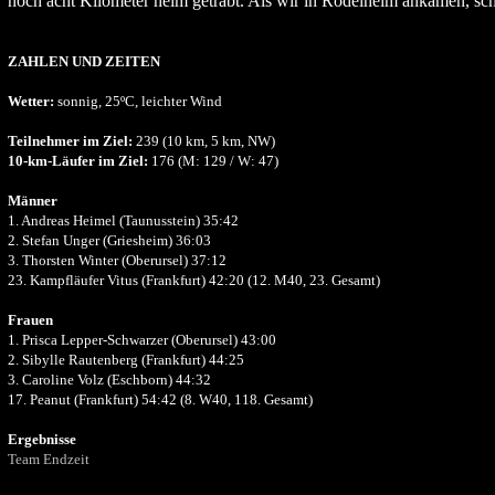
noch acht Kilometer heim getrabt. Als wir in Rödelheim ankamen, sc
ZAHLEN UND ZEITEN
Wetter:
sonnig, 25ºC, leichter Wind
Teilnehmer im Ziel:
239 (10 km, 5 km, NW)
10-km-Läufer im Ziel:
176 (M: 129 / W: 47)
Männer
1. Andreas Heimel (Taunusstein) 35:42
2. Stefan Unger (Griesheim) 36:03
3. Thorsten Winter (Oberursel) 37:12
23. Kampfläufer Vitus (Frankfurt) 42:20 (12. M40, 23. Gesamt)
Frauen
1. Prisca Lepper-Schwarzer (Oberursel) 43:00
2. Sibylle Rautenberg (Frankfurt) 44:25
3. Caroline Volz (Eschborn) 44:32
17. Peanut (Frankfurt) 54:42 (8. W40, 118. Gesamt)
Ergebnisse
Team Endzeit