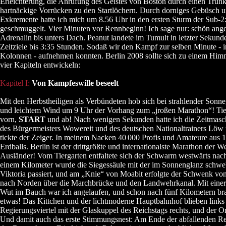
Erleichterung, die Anrufung des Geistes von Boston durch einen Trun
hartnäckige Vorrücken zu den Startlöchern. Durch dorniges Gebüsch u
Exkremente hatte ich mich um 8.56 Uhr in den ersten Sturm der Sub-2
geschmuggelt. Vier Minuten vor Rennbeginn! Ich sage nur: schön ange
Adrenalin bis unters Dach. Peanut landete im Tumult in letzter Sekund
Zeitziele bis 3:35 Stunden. Sodaß wir den Kampf zur selben Minute - in
Kolonnen - aufnehmen konnten. Berlin 2008 sollte sich zu einem Hi
vier Kapiteln entwickeln:
Kapitel I:
Von Kampfeswille beseelt
Mit den Herbstheiligen als Verbündeten hob sich bei strahlender Sonn
und leichtem Wind um 9 Uhr der Vorhang zum „jroßen Marathon“! Tie
vorn,
START
und ab! Nach wenigen Sekunden hatte ich die Zeitmasc
des Bürgermeisters Wowereit und des deutschen Nationaltrainers Löw 
tickte der Zeiger. In meinem Nacken 40
000 Profis und Amateure aus 
Erdballs. Berlin ist der drittgrößte und internationalste Marathon der Wel
Ausländer! Vom Tiergarten entfaltete sich der Schwarm westwärts nac
einem Kilometer wurde die Siegessäule mit der im Sonnenglanz schw
Viktoria passiert, und am „Knie“ von Moabit erfolgte der Schwenk von
nach Norden über die Marchbrücke und den Landwehrkanal. Mit eine
Wut im Bauch war ich angelaufen, und schon nach fünf Kilometern br
etwas! Das Kittchen und der lichtmoderne Hauptbahnhof blieben links
Regierungsviertel mit der Glaskuppel des Reichstags rechts, und der Ort
Und damit auch das erste Stimmungsnest: Am Ende der abfallenden Rein