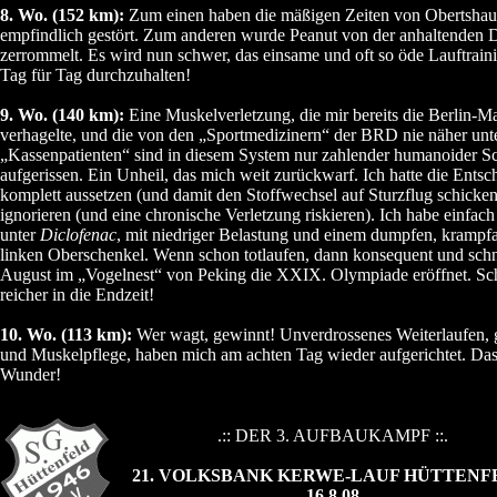
8. Wo. (152 km):
Zum einen haben die mäßigen Zeiten von Obertshaus
empfindlich gestört. Zum anderen wurde Peanut von der anhaltenden D
zerrommelt. Es wird nun schwer, das einsame und oft so öde Lauftrai
Tag für Tag durchzuhalten!
9. Wo. (140 km):
Eine Muskelverletzung, die mir bereits die Berlin-
verhagelte, und die von den „Sportmedizinern“ der BRD nie näher unt
„Kassenpatienten“ sind in diesem System nur zahlender humanoider Sc
aufgerissen. Ein Unheil, das mich weit zurückwarf. Ich hatte die Ents
komplett aussetzen (und damit den Stoffwechsel auf Sturzflug schicke
ignorieren (und eine chronische Verletzung riskieren). Ich habe einfac
unter
Diclofenac
, mit niedriger Belastung und einem dumpfen, krampf
linken Oberschenkel. Wenn schon totlaufen, dann konsequent und schn
August im „Vogelnest“ von Peking die XXIX. Olympiade eröffnet. Sch
reicher in die Endzeit!
10. Wo. (113 km):
Wer wagt, gewinnt! Unverdrossenes Weiterlaufen, 
und Muskelpflege, haben mich am achten Tag wieder aufgerichtet. Das
Wunder!
.:: DER 3. AUFBAUKAMPF ::.
21. VOLKSBANK KERWE-LAUF HÜTTENF
16.8.08